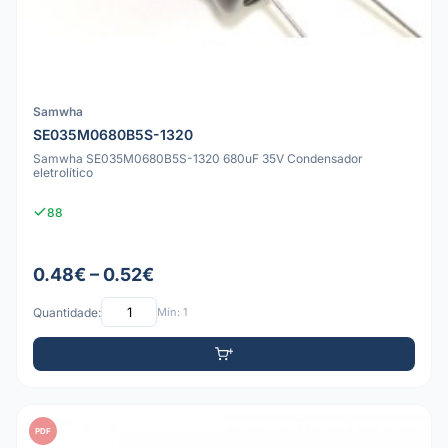
Samwha
SE035M0680B5S-1320
Samwha SE035M0680B5S-1320 680uF 35V Condensador
eletrolítico
88
0.48€ – 0.52€
Quantidade:
Mín: 1
PDF