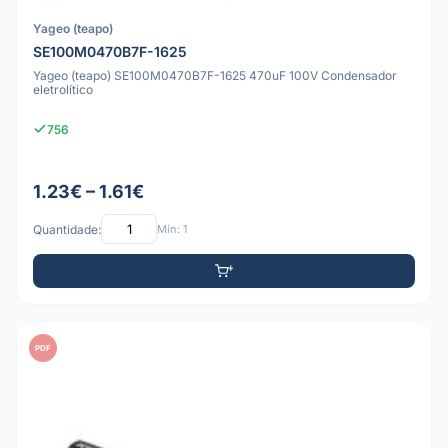
Yageo (teapo)
SE100M0470B7F-1625
Yageo (teapo) SE100M0470B7F-1625 470uF 100V Condensador
eletrolítico
756
1.23€ – 1.61€
Quantidade:
Mín: 1
PDF