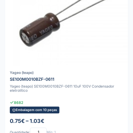
Yageo (teapo)
SE100M0010BZF-0611
Yageo (teapo) SE100M0010BZF-0611 10uF 100V Condensador
eletrolítico
8682
Embalagem com 10 peças
0.75€ – 1.03€
Quantidade:
Mín: 1