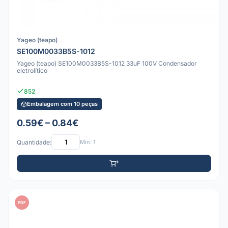
Yageo (teapo)
SE100M0033B5S-1012
Yageo (teapo) SE100M0033B5S-1012 33uF 100V Condensador
eletrolítico
852
Embalagem com 10 peças
0.59€ – 0.84€
Quantidade:
Mín: 1
PDF