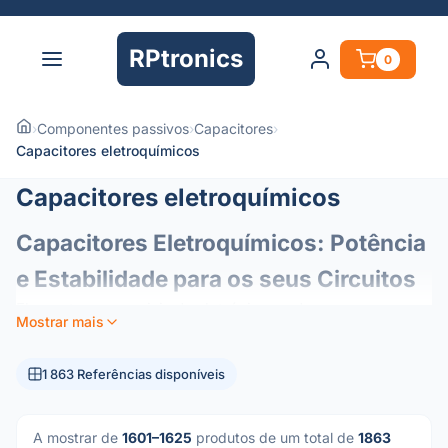
RPtronics
0
›
Componentes passivos
›
Capacitores
›
Capacitores eletroquímicos
Capacitores eletroquímicos
Capacitores Eletroquímicos: Potência
e Estabilidade para os seus Circuitos
Elementos essenciais da eletrónica moderna, os
Mostrar mais
condensadores eletroquímicos (ou eletrolíticos)
funcionam como reservatórios de energia nos seus
1 863 Referências disponíveis
circuitos. Concebidos para oferecer uma elevada
densidade de capacitância num formato compacto, são os
componentes preferenciais para a gestão de energia e
A mostrar de
1601–1625
produtos de um total de
1863