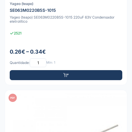
Yageo (teapo)
SE063M0220B5S-1015
Yageo (teapo) SE063M0220B5S-1015 220uF 63V Condensador
eletrolítico
2521
0.26€ – 0.34€
Quantidade:
Mín: 1
PDF