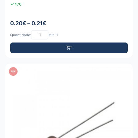
470
0.20€ – 0.21€
Quantidade:
Mín: 1
PDF