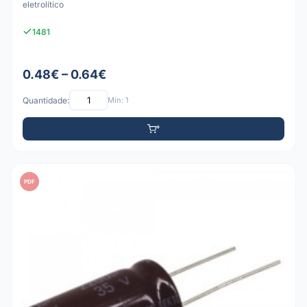
eletrolítico
1481
0.48€ – 0.64€
Quantidade:
Mín: 1
PDF