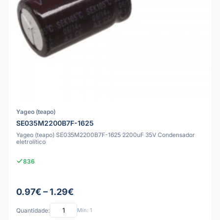
Yageo (teapo)
SE035M2200B7F-1625
Yageo (teapo) SE035M2200B7F-1625 2200uF 35V Condensador
eletrolítico
836
0.97€ – 1.29€
Quantidade:
Mín: 1