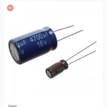
uma tensão de trabalho (V) pelo menos 20% superior à
PDF
tensão real do seu circuito para máxima segurança.
Yageo