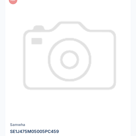
Samwha
SE1J475M05005PC459