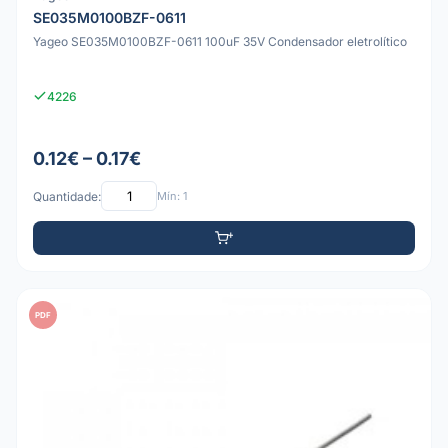
SE035M0100BZF-0611
Yageo SE035M0100BZF-0611 100uF 35V Condensador eletrolítico
4226
0.12€ – 0.17€
Quantidade:
Mín: 1
PDF