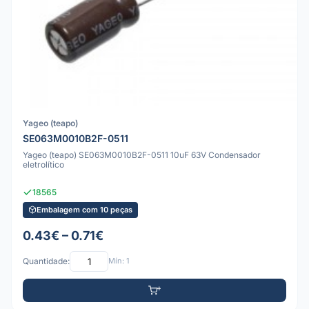
Yageo (teapo)
SE063M0010B2F-0511
Yageo (teapo) SE063M0010B2F-0511 10uF 63V Condensador
eletrolítico
18565
Embalagem com 10 peças
0.43€ – 0.71€
Quantidade:
Mín: 1