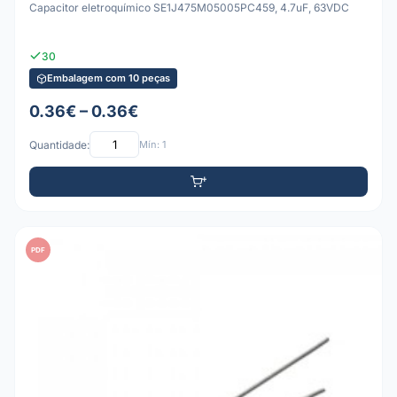
Capacitor eletroquímico SE1J475M05005PC459, 4.7uF, 63VDC
30
Embalagem com 10 peças
0.36€ – 0.36€
Quantidade:
Mín: 1
PDF