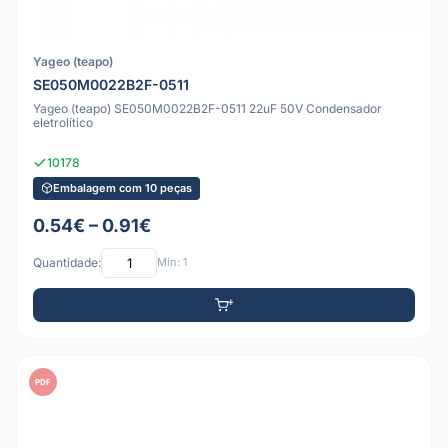
Yageo (teapo)
SE050M0022B2F-0511
Yageo (teapo) SE050M0022B2F-0511 22uF 50V Condensador
eletrolítico
10178
Embalagem com 10 peças
0.54€ – 0.91€
Quantidade:
Mín: 1
PDF