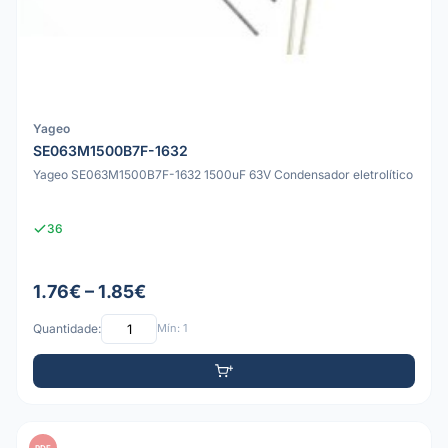
Yageo
SE063M1500B7F-1632
Yageo SE063M1500B7F-1632 1500uF 63V Condensador eletrolítico
36
1.76€ – 1.85€
Quantidade:
Mín: 1
PDF