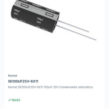
Kemet
SE100UF25V-6X11
Kemet SE100UF25V-6X11 100uF 25V Condensador eletrolítico
19053