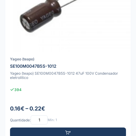
Yageo (teapo)
SE100M0047B5S-1012
Yageo (teapo) SE100M0047B5S-1012 47uF 100V Condensador
eletrolítico
394
0.16€ – 0.22€
Quantidade:
Mín: 1