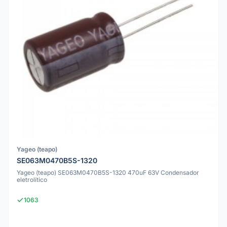
Yageo (teapo)
SE063M0470B5S-1320
Yageo (teapo) SE063M0470B5S-1320 470uF 63V Condensador
eletrolítico
1063