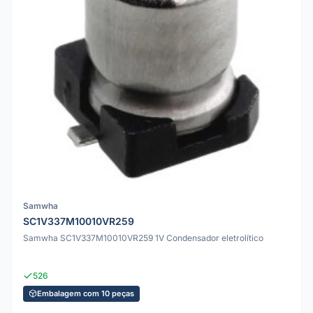
Samwha
SC1V337M10010VR259
Samwha SC1V337M10010VR259 1V Condensador eletrolítico
526
Embalagem com 10 peças