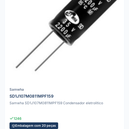
Samwha
SD1J107M0811MPF159
Samwha SD1J107M0811MPF159 Condensador eletrolítico
1246
Embalagem com 20 peças