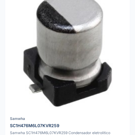
Samwha
SC1H476M6L07KVR259
Samwha SC1H476M6L07KVR259 Condensador eletrolítico