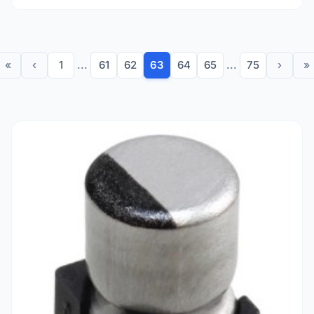
estabilização de sinal.
Utilizações e Aplicações
Graças à sua capacidade de armazenar cargas
significativas, estes condensadores são essenciais em
«
‹
1
...
61
62
63
64
65
...
75
›
»
muitos contextos:
Filtragem de Energia:
Utilização padrão para suavizar a
tensão após a retificação em adaptadores CA e fontes
de alimentação.
Armazenamento de Energia:
Fornecimento de picos
de corrente rápidos para circuitos de energia ou
sistemas de áudio.
Acoplamento e Desacoplamento:
Isolando
componentes CC enquanto permite a passagem de
sinais CA.
Manutenção e Reparação:
Substituição de
componentes desgastados em aparelhos,
equipamentos audiovisuais (hi-fi, TV) e outros
equipamentos industriais.