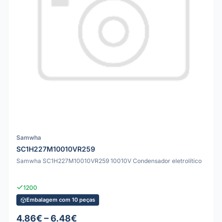
Samwha
SC1H227M10010VR259
Samwha SC1H227M10010VR259 10010V Condensador eletrolítico
1200
Embalagem com 10 peças
4.86€ – 6.48€