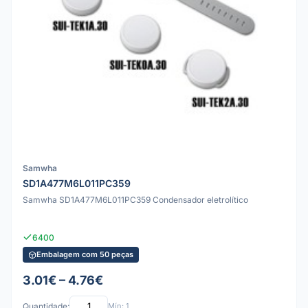
Samwha
SD1A477M6L011PC359
Samwha SD1A477M6L011PC359 Condensador eletrolítico
6400
Embalagem com 50 peças
3.01€ – 4.76€
Quantidade:
Mín: 1