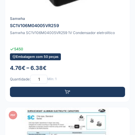
Samwha
SC1V106M04005VR259
Samwha SC1V106M04005VR259 1V Condensador eletrolítico
5450
Embalagem com 50 peças
4.76€ – 6.38€
Quantidade:
Mín: 1
PDF