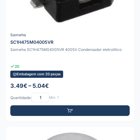
Samwha
SC1H475M04005VR
Samwha SC1H475M04005VR 4005V Condensador eletrolítico
20
Embalagem com 20 peças
3.49€ – 5.04€
Quantidade:
Mín: 1