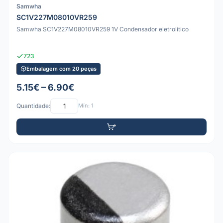
Samwha
SC1V227M08010VR259
Samwha SC1V227M08010VR259 1V Condensador eletrolítico
723
Embalagem com 20 peças
5.15€ – 6.90€
Quantidade:
Mín: 1