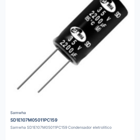
Samwha
SD1E107M05011PC159
Samwha SD1E107M05011PC159 Condensador eletrolítico