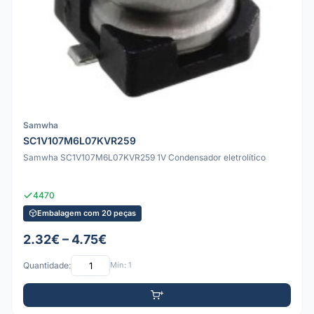
Samwha
SC1V107M6L07KVR259
Samwha SC1V107M6L07KVR259 1V Condensador eletrolítico
4470
Embalagem com 20 peças
2.32€ – 4.75€
Quantidade:
Mín: 1