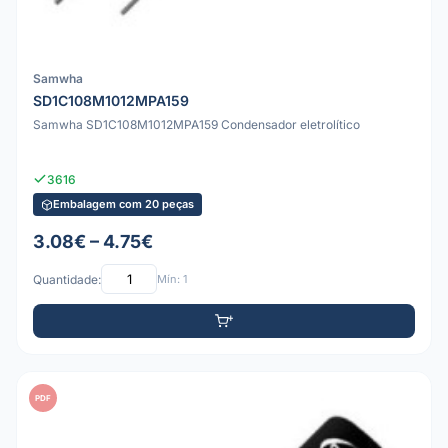
Samwha
SD1C108M1012MPA159
Samwha SD1C108M1012MPA159 Condensador eletrolítico
3616
Embalagem com 20 peças
3.08€ – 4.75€
Quantidade:
Mín: 1
PDF