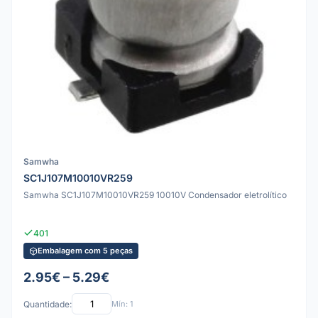
Samwha
SC1J107M10010VR259
Samwha SC1J107M10010VR259 10010V Condensador eletrolítico
401
Embalagem com 5 peças
2.95€ – 5.29€
Quantidade:
Mín: 1