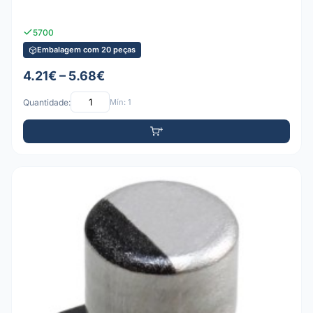
5700
Embalagem com 20 peças
4.21€ – 5.68€
Quantidade:
Mín: 1