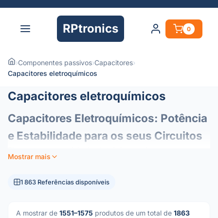
RPtronics
0
›
Componentes passivos
›
Capacitores
›
Capacitores eletroquímicos
Capacitores eletroquímicos
Capacitores Eletroquímicos: Potência
e Estabilidade para os seus Circuitos
Elementos essenciais da eletrónica moderna, os
Mostrar mais
condensadores eletroquímicos (ou eletrolíticos)
funcionam como reservatórios de energia nos seus
1 863 Referências disponíveis
circuitos. Concebidos para oferecer uma elevada
densidade de capacitância num formato compacto, são os
componentes preferenciais para a gestão de energia e
A mostrar de
1551–1575
produtos de um total de
1863