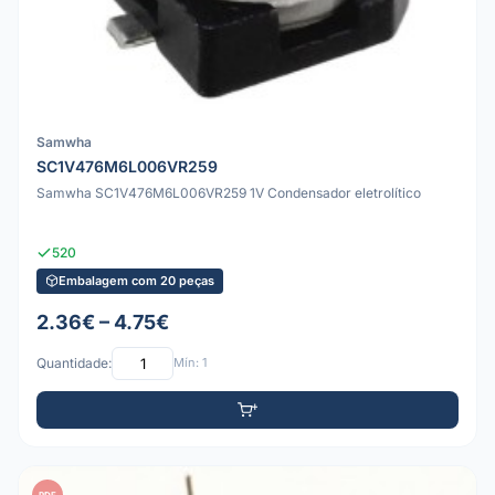
Samwha
SC1V476M6L006VR259
Samwha SC1V476M6L006VR259 1V Condensador eletrolítico
520
Embalagem com 20 peças
2.36€ – 4.75€
Quantidade:
Mín: 1
PDF