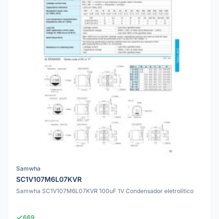
Samwha
SC1V107M6L07KVR
Samwha SC1V107M6L07KVR 100uF 1V Condensador eletrolítico
669