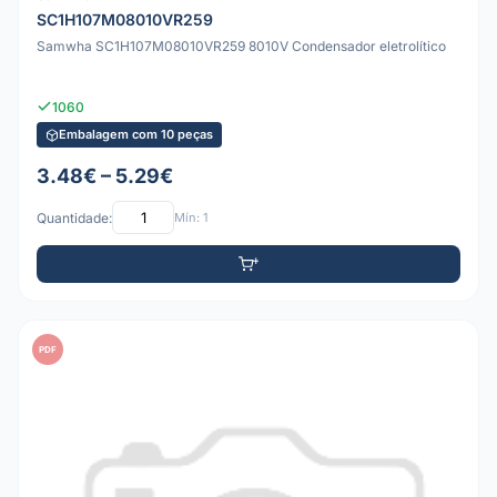
SC1H107M08010VR259
Samwha SC1H107M08010VR259 8010V Condensador eletrolítico
1060
Embalagem com 10 peças
3.48€ – 5.29€
Quantidade:
Mín: 1
PDF