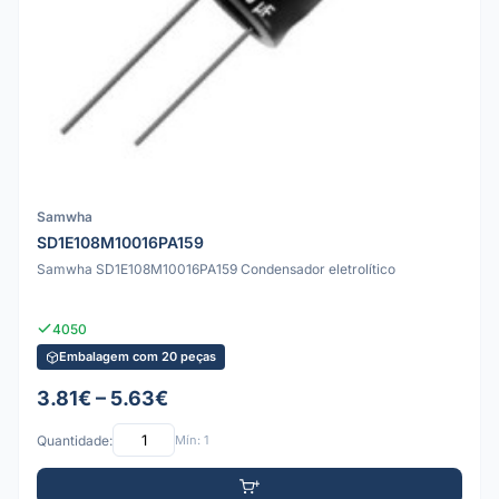
Samwha
SD1E108M10016PA159
Samwha SD1E108M10016PA159 Condensador eletrolítico
4050
Embalagem com 20 peças
3.81€ – 5.63€
Quantidade:
Mín: 1