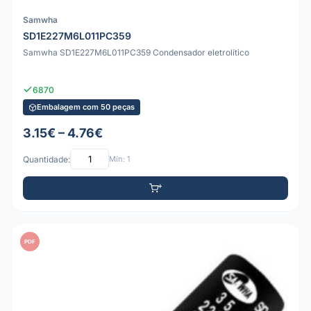
Samwha
SD1E227M6L011PC359
Samwha SD1E227M6L011PC359 Condensador eletrolítico
6870
Embalagem com 50 peças
3.15€ – 4.76€
Quantidade:
Mín: 1
PDF