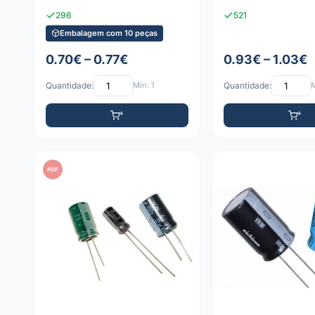
296
521
Embalagem com 10 peças
0.70€ – 0.77€
0.93€ – 1.03€
Quantidade:
Mín: 1
Quantidade:
M
PDF