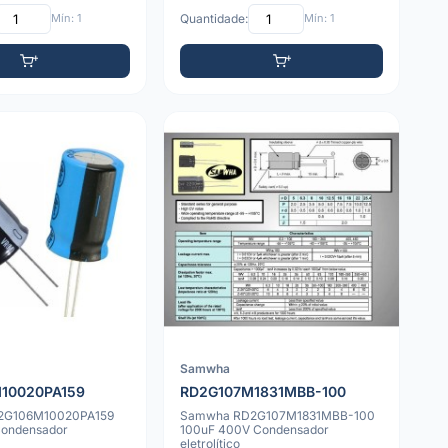
Mín: 1
Quantidade:
Mín: 1
Samwha
10020PA159
RD2G107M1831MBB-100
2G106M10020PA159
Samwha RD2G107M1831MBB-100
Condensador
100uF 400V Condensador
eletrolítico