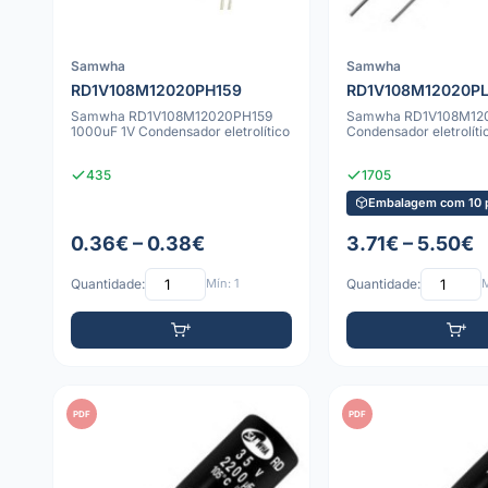
Samwha
Samwha
RD1V108M12020PH159
RD1V108M12020PL
Samwha RD1V108M12020PH159
Samwha RD1V108M1202
1000uF 1V Condensador eletrolítico
Condensador eletrolíti
435
1705
Embalagem com 10 
0.36€ – 0.38€
3.71€ – 5.50€
Quantidade:
Mín: 1
Quantidade:
M
PDF
PDF