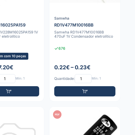
Samwha
16025PA159
RD1V477M10016BB
V228M16025PA159 1V
Samwha RD1V477M10016BB
eletrolítico
470uF 1V Condensador eletrolítico
676
m com 10 peças
7.20€
0.22€ – 0.23€
Mín: 1
Quantidade:
Mín: 1
PDF