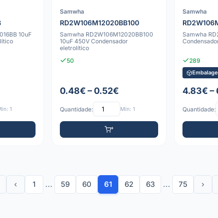
Samwha
Samwha
B
RD2W106M12020BB100
RD2W106M
16BB 10uF
Samwha RD2W106M12020BB100
Samwha RD
ítico
10uF 450V Condensador
Condensador 
eletrolítico
50
289
Embalage
0.48€ – 0.52€
4.83€ –
ín: 1
Quantidade:
Mín: 1
Quantidade:
‹
1
...
59
60
61
62
63
...
75
›