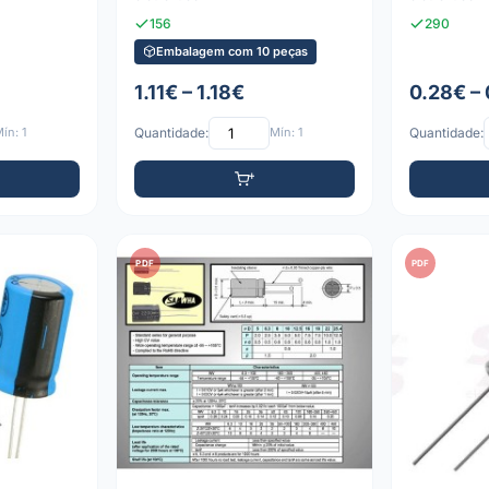
156
290
Embalagem com 10 peças
1.11€ – 1.18€
0.28€ –
ín: 1
Quantidade:
Mín: 1
Quantidade:
PDF
PDF