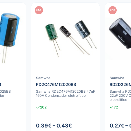
PDF
PDF
Samwha
Samwha
B
RD2C476M12020BB
RD2D226M
025BB
Samwha RD2C476M12020BB 47uF
Samwha RD
dor
160V Condensador eletrolítico
22uF 200V 
eletrolítico
202
72
0.39€ – 0.43€
0.27€ – 