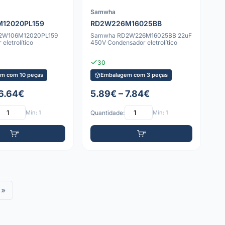
Samwha
12020PL159
RD2W226M16025BB
2W106M12020PL159
Samwha RD2W226M16025BB 22uF
eletrolítico
450V Condensador eletrolítico
30
m com 10 peças
Embalagem com 3 peças
 6.64€
5.89€ – 7.84€
Mín: 1
Quantidade:
Mín: 1
»