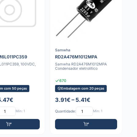
Samwha
6L011PC359
RD2A476M1012MPA
011PC359, 100VDC,
Samwha RD2A476M1012MPA
Condensador eletrolítico
670
m com 50 peças
Embalagem com 20 peças
5.47€
3.91€ – 5.41€
Mín: 1
Quantidade:
Mín: 1