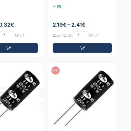
68
 0.32€
2.19€ – 2.41€
Mín: 1
Quantidade:
Mín: 1
PDF