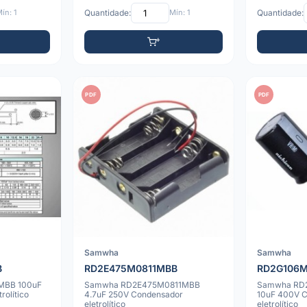
ín: 1
Quantidade:
Mín: 1
Quantidade:
PDF
PDF
Samwha
Samwha
B
RD2E475M0811MBB
RD2G106M
MBB 100uF
Samwha RD2E475M0811MBB
Samwha RD
rolítico
4.7uF 250V Condensador
10uF 400V 
eletrolítico
eletrolítico