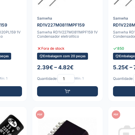
Samwha
Samwha
159
RD1V227M0811MPF159
RD1V228M
0PL159 1V
Samwha RD1V227M0811MPF159 1V
Samwha RD1
co
Condensador eletrolítico
Condensador 
Fora de stock
850
peças
Embalagem com 20 peças
Embalage
2.39€ – 4.82€
5.25€ – 
ín: 1
Quantidade:
Mín: 1
Quantidade:
PDF
PDF