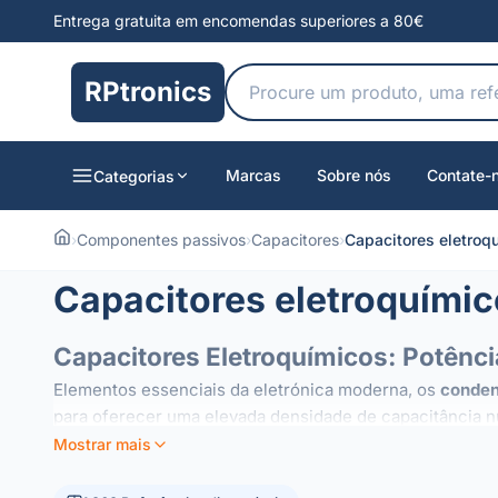
Entrega gratuita em encomendas superiores a 80€
RPtronics
Marcas
Sobre nós
Contate-
Categorias
›
Componentes passivos
›
Capacitores
›
Capacitores eletroq
Capacitores eletroquími
Capacitores Eletroquímicos: Potência
Elementos essenciais da eletrónica moderna, os
conden
para oferecer uma elevada densidade de capacitância n
Mostrar mais
Utilizações e Aplicações
Graças à sua capacidade de armazenar cargas significa