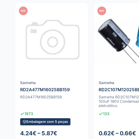
PDF
PDF
Samwha
Samwha
RD2A477M16025BB159
RD2C107M12025B
RD2A477M16025BB159
Samwha RD2C107M12
100uF 160V Condensa
eletrolítico
1973
133
Embalagem com 5 peças
4.24€ – 5.87€
0.62€ – 0.66€