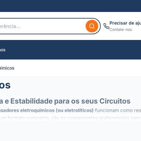
Precisar de aj
Contate-nos
nos
uímicos
cos
 e Estabilidade para os seus Circuitos
sadores eletroquímicos (ou eletrolíticos)
funcionam como rese
um formato compacto, são os componentes preferenciais para a 
tivas, estes condensadores são essenciais em muitos contexto