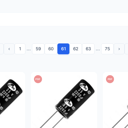
r a tensão após a retificação em adaptadores CA e fontes de al
e corrente rápidos para circuitos de energia ou sistemas de á
tes CC enquanto permite a passagem de sinais CA.
es desgastados em aparelhos, equipamentos audiovisuais (hi-f
te a fiabilidade e a longevidade do seu equipamento graças às
‹
1
...
59
60
61
62
63
...
75
›
microfarad (µF) para satisfazer todas as necessidades de arm
es de
85°C
para uso geral ou
105°C
para maior estabilidade em
mponentes com baixa resistência em série equivalente para li
em montagem
radial
para fácil integração em todos os tipos de pl
PDF
PDF
pre a
polaridade
indicada na embalagem e escolha uma tensão d