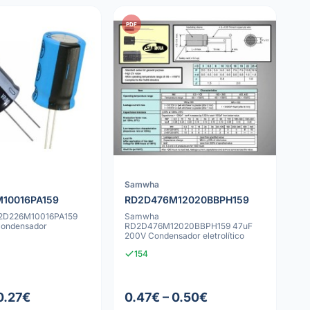
PDF
Samwha
10016PA159
RD2D476M12020BBPH159
2D226M10016PA159
Samwha
Condensador
RD2D476M12020BBPH159 47uF
200V Condensador eletrolítico
154
0.27€
0.47€ – 0.50€