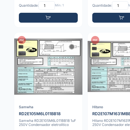
Quantidade:
Mín: 1
Quantidade:
M
PDF
PDF
Samwha
Hitano
RD2E105M6L011BB18
RD2E107M1631MB
Samwha RD2E105M6L011BB18 1uF
Hitano RD2E107M1631
250V Condensador eletrolítico
250V Condensador elet