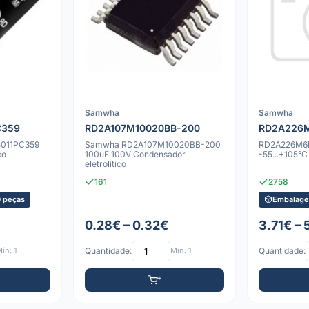
Samwha
Samwha
C359
RD2A107M10020BB-200
RD2A226M
011PC359
Samwha RD2A107M10020BB-200
RD2A226M6L
co
100uF 100V Condensador
-55...+105°C
eletrolítico
161
2758
 peças
Embalage
0.28€ – 0.32€
3.71€ – 
ín: 1
Quantidade:
Mín: 1
Quantidade: