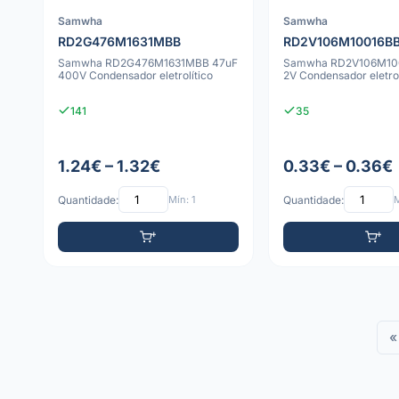
Samwha
Samwha
RD2G476M1631MBB
RD2V106M10016B
Samwha RD2G476M1631MBB 47uF
Samwha RD2V106M100
400V Condensador eletrolítico
2V Condensador eletrol
141
35
1.24€ – 1.32€
0.33€ – 0.36€
Quantidade:
Mín: 1
Quantidade:
M
«