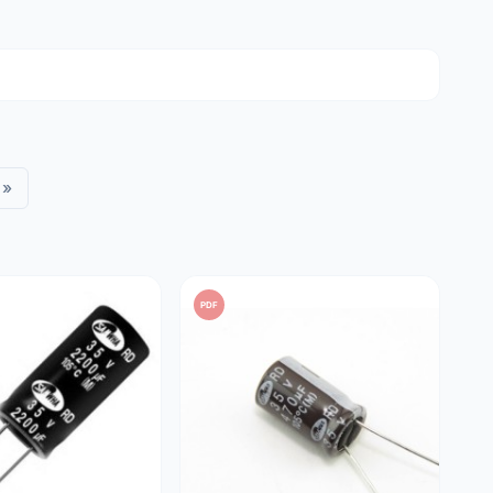
imentação.
udio.
i, TV) e outros equipamentos industriais.
 rigorosas especificações técnicas:
»
azenamento.
 ambientes quentes.
mitar o aquecimento interno.
acas de circuito impresso (PCB).
PDF
e trabalho (V) pelo menos 20% superior à tensão real