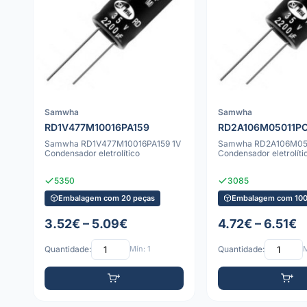
Samwha
Samwha
RD1V477M10016PA159
RD2A106M05011P
Samwha RD1V477M10016PA159 1V
Samwha RD2A106M05
Condensador eletrolítico
Condensador eletrolíti
5350
3085
Embalagem com 20 peças
Embalagem com 100
3.52€ – 5.09€
4.72€ – 6.51€
Quantidade:
Mín: 1
Quantidade:
M