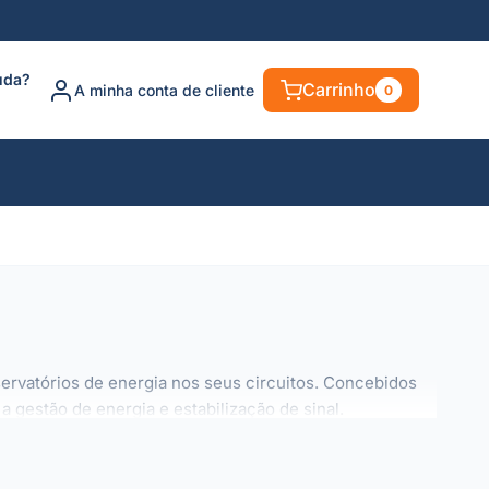
uda?
Carrinho
A minha conta de cliente
0
rvatórios de energia nos seus circuitos. Concebidos
gestão de energia e estabilização de sinal.
s: