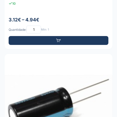
10
3.12€ – 4.94€
Quantidade:
Mín: 1