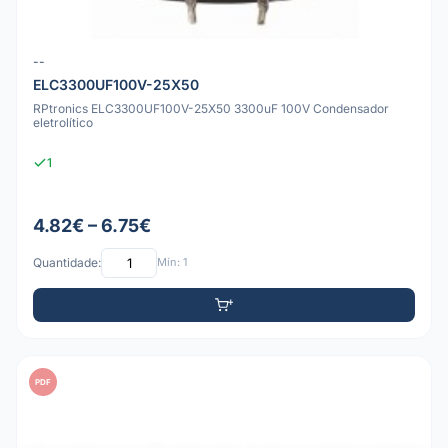
--
ELC3300UF100V-25X50
RPtronics ELC3300UF100V-25X50 3300uF 100V Condensador
eletrolítico
1
4.82€ – 6.75€
Quantidade:
Mín: 1
PDF