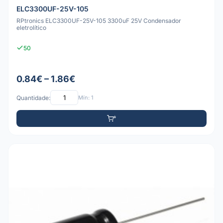
ELC3300UF-25V-105
RPtronics ELC3300UF-25V-105 3300uF 25V Condensador
eletrolítico
50
0.84€ – 1.86€
Quantidade:
Mín: 1