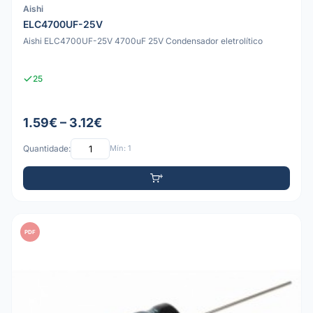
Aishi
ELC4700UF-25V
Aishi ELC4700UF-25V 4700uF 25V Condensador eletrolítico
25
1.59€ – 3.12€
Quantidade:
Mín: 1
PDF