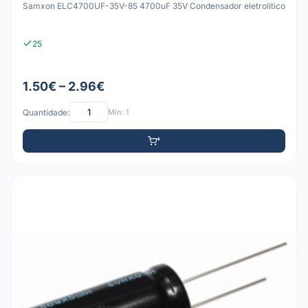
Samxon ELC4700UF-35V-85 4700uF 35V Condensador eletrolítico
25
1.50€ – 2.96€
Quantidade:
Mín: 1