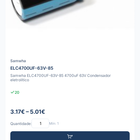
Samwha
ELC4700UF-63V-85
Samwha ELC4700UF-63V-85 4700uF 63V Condensador
eletrolítico
20
3.17€ – 5.01€
Quantidade:
Mín: 1