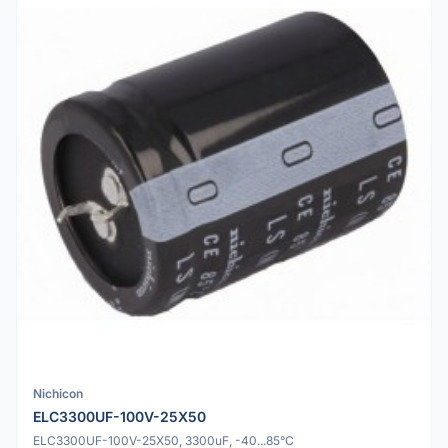
Nichicon
ELC3300UF-100V-25X50
ELC3300UF-100V-25X50, 3300uF, -40...85°C