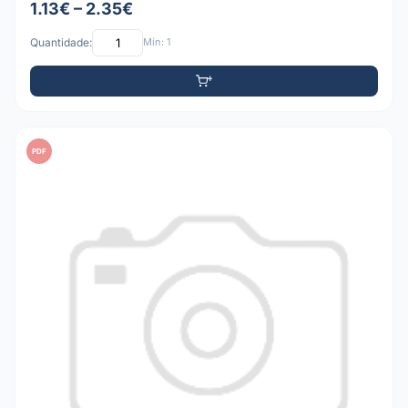
1.13€ – 2.35€
Quantidade:
Mín: 1
PDF