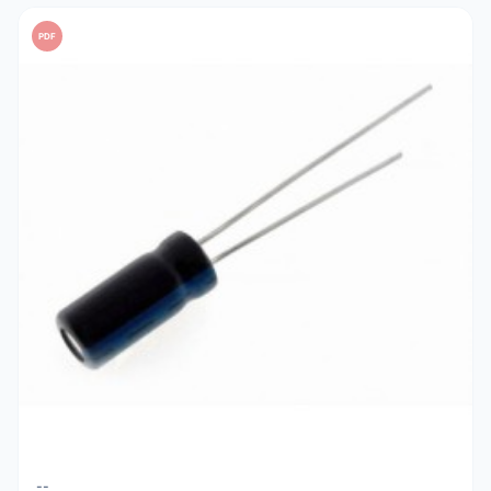
uma tensão de trabalho (V) pelo menos 20% superior à
PDF
tensão real do seu circuito para máxima segurança.
--