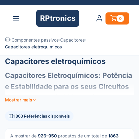
RPtronics
0
›
Componentes passivos
›
Capacitores
›
Capacitores eletroquímicos
Capacitores eletroquímicos
Capacitores Eletroquímicos: Potência
e Estabilidade para os seus Circuitos
Elementos essenciais da eletrónica moderna, os
Mostrar mais
condensadores eletroquímicos (ou eletrolíticos)
funcionam como reservatórios de energia nos seus
1 863 Referências disponíveis
circuitos. Concebidos para oferecer uma elevada
densidade de capacitância num formato compacto, são os
componentes preferenciais para a gestão de energia e
A mostrar de
926–950
produtos de um total de
1863