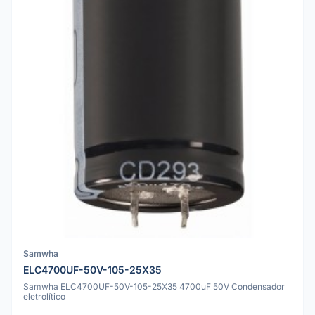
Samwha
ELC4700UF-50V-105-25X35
Samwha ELC4700UF-50V-105-25X35 4700uF 50V Condensador
eletrolítico