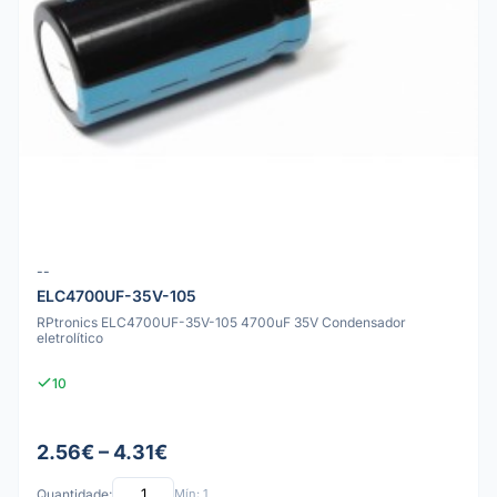
--
ELC4700UF-35V-105
RPtronics ELC4700UF-35V-105 4700uF 35V Condensador
eletrolítico
10
2.56€ – 4.31€
Quantidade:
Mín: 1