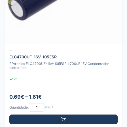
--
ELC4700UF-16V-105ESR
RPtronics ELC4700UF-16V-105ESR 4700uF 16V Condensador
eletrolítico
25
0.69€ – 1.61€
Quantidade:
Mín: 1