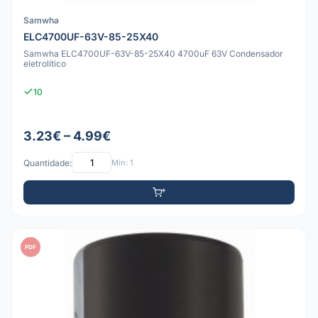
Samwha
ELC4700UF-63V-85-25X40
Samwha ELC4700UF-63V-85-25X40 4700uF 63V Condensador
eletrolítico
10
3.23€ – 4.99€
Quantidade:
Mín: 1
PDF