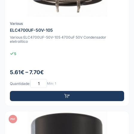
Various
ELC4700UF-50V-105
Various ELC4700UF-50V-105 4700uF 50V Condensador
eletrolítico
5
5.61€ – 7.70€
Quantidade:
Mín: 1
PDF