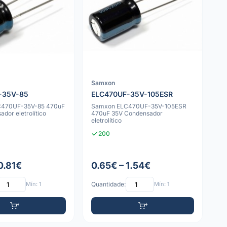
Samxon
-35V-85
ELC470UF-35V-105ESR
C470UF-35V-85 470uF
Samxon ELC470UF-35V-105ESR
dor eletrolítico
470uF 35V Condensador
eletrolítico
200
0.81€
0.65€ – 1.54€
Mín: 1
Quantidade:
Mín: 1