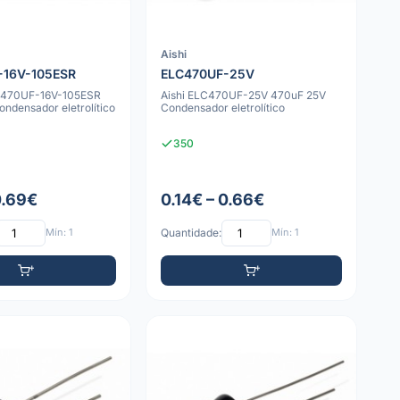
Aishi
-16V-105ESR
ELC470UF-25V
470UF-16V-105ESR
Aishi ELC470UF-25V 470uF 25V
ndensador eletrolítico
Condensador eletrolítico
350
0.69€
0.14€ – 0.66€
Mín: 1
Quantidade:
Mín: 1