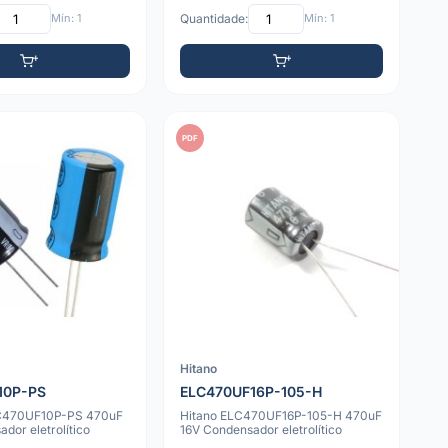
Mín: 1
Quantidade:
Mín: 1
PDF
Hitano
10P-PS
ELC470UF16P-105-H
C470UF10P-PS 470uF
Hitano ELC470UF16P-105-H 470uF
dor eletrolítico
16V Condensador eletrolítico