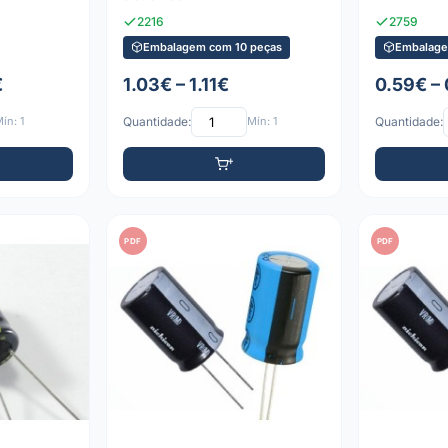
2216
2759
Embalagem com 10 peças
Embalage
€
1.03€ – 1.11€
0.59€ –
ín: 1
Quantidade:
Mín: 1
Quantidade:
PDF
PDF