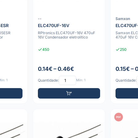
--
Samxon
5ESR
ELC470UF-16V
ELC470UF
105ESR
RPtronics ELC470UF-16V 470uF
Samxon ELC
or
16V Condensador eletrolítico
470uF 16V Co
450
250
0.14€ – 0.46€
0.15€ – 
ín: 1
Quantidade:
Mín: 1
Quantidade:
PDF