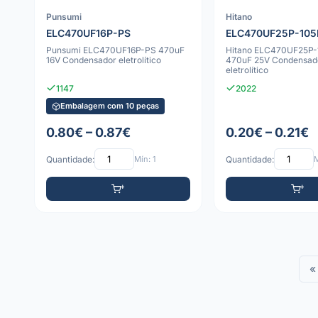
Punsumi
Hitano
ELC470UF16P-PS
ELC470UF25P-105
Punsumi ELC470UF16P-PS 470uF
Hitano ELC470UF25P
16V Condensador eletrolítico
470uF 25V Condensad
eletrolítico
1147
2022
Embalagem com 10 peças
0.80€ – 0.87€
0.20€ – 0.21€
Quantidade:
Mín: 1
Quantidade:
M
«