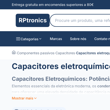
Entrega gratuita em encomendas superiores a 80€
RPtronics
Marcas
Sobre nós
Contate-
Categorias
›
Componentes passivos
›
Capacitores
›
Capacitores eletroq
Capacitores eletroquími
Capacitores Eletroquímicos: Potência
Elementos essenciais da eletrónica moderna, os
conden
para oferecer uma elevada densidade de capacitância n
Mostrar mais
Utilizações e Aplicações
Graças à sua capacidade de armazenar cargas significa