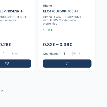
Hitano
35P-105ESR-H
ELC470UF50P-105-H
470UF35P-105ESR-H
Hitano ELC470UF50P-105-H
Condensador
470uF 50V Condensador
eletrolítico
1141
 0.26€
0.32€ – 0.36€
Mín: 1
Quantidade:
Mín: 1
»