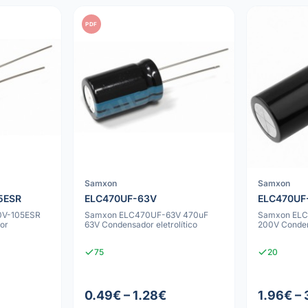
PDF
Samxon
Samxon
5ESR
ELC470UF-63V
ELC470UF
0V-105ESR
Samxon ELC470UF-63V 470uF
Samxon EL
or
63V Condensador eletrolítico
200V Condens
75
20
0.49€ – 1.28€
1.96€ –