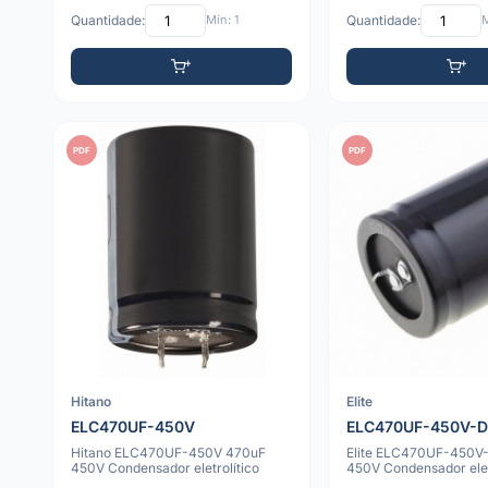
Quantidade:
Mín: 1
Quantidade:
M
PDF
PDF
Hitano
Elite
ELC470UF-450V
ELC470UF-450V-
Hitano ELC470UF-450V 470uF
Elite ELC470UF-450V
450V Condensador eletrolítico
450V Condensador elet