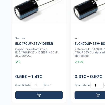
Samxon
--
ELC470UF-25V-105ESR
ELC470UF-35V-10
Capacitor eletroquímico
RPtronics ELC470UF-
ELC470UF-25V-105ESR, 470uF,
470uF 35V Condensad
25V, 25VDC
eletrolítico
2
500
0.59€ – 1.41€
0.31€ – 0.97€
Quantidade:
Mín: 1
Quantidade:
M