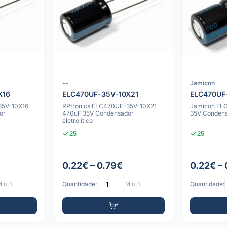
--
Jamicon
X16
ELC470UF-35V-10X21
ELC470UF
35V-10X16
RPtronics ELC470UF-35V-10X21
Jamicon EL
or
470uF 35V Condensador
35V Condensa
eletrolítico
25
25
0.22€ – 0.79€
0.22€ – 
ín: 1
Quantidade:
Mín: 1
Quantidade: