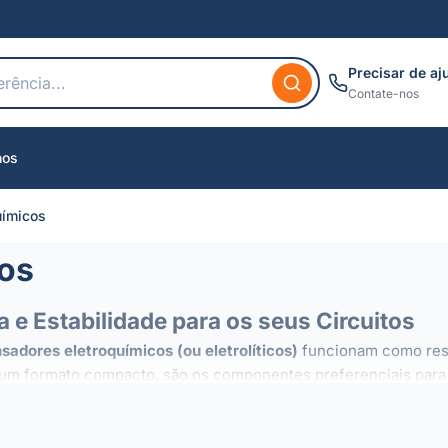
Precisar de aj
Contate-nos
nos
uímicos
cos
 e Estabilidade para os seus Circuitos
sadores eletroquímicos (ou eletrolíticos)
funcionam como rese
um formato compacto, são os componentes preferenciais para a 
tivas, estes condensadores são essenciais em muitos contexto