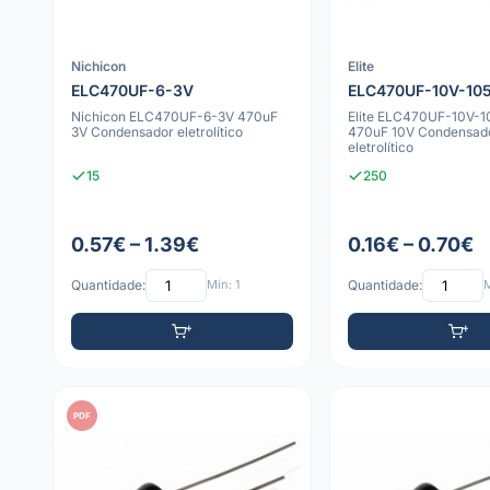
Nichicon
Elite
ELC470UF-6-3V
ELC470UF-10V-10
Nichicon ELC470UF-6-3V 470uF
Elite ELC470UF-10V-
3V Condensador eletrolítico
470uF 10V Condensad
eletrolítico
15
250
0.57€ – 1.39€
0.16€ – 0.70€
Quantidade:
Mín: 1
Quantidade:
M
PDF