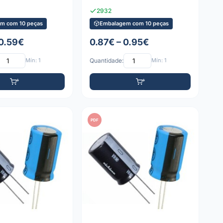
2932
m com 10 peças
Embalagem com 10 peças
 0.59€
0.87€ – 0.95€
Mín: 1
Quantidade:
Mín: 1
PDF