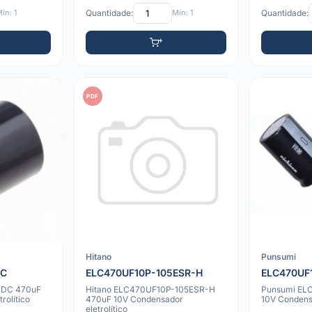
ín: 1
Quantidade:
Mín: 1
Quantidade:
PDF
Hitano
Punsumi
DC
ELC470UF10P-105ESR-H
ELC470UF
-DC 470uF
Hitano ELC470UF10P-105ESR-H
Punsumi EL
rolítico
470uF 10V Condensador
10V Condensa
eletrolítico