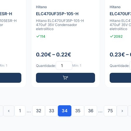
Hitano
Hitano
ESR-H
ELC470UF35P-105-H
ELC470UF
-105ESR-H
Hitano ELC470UF35P-105-H
Hitano ELC
or
470uF 35V Condensador
470uF 35V 
eletrolítico
eletrolítico
114
2092
0.20€ – 0.22€
0.23€ –
ín: 1
Quantidade:
Mín: 1
Quantidade:
‹
1
...
32
33
34
35
36
...
75
›