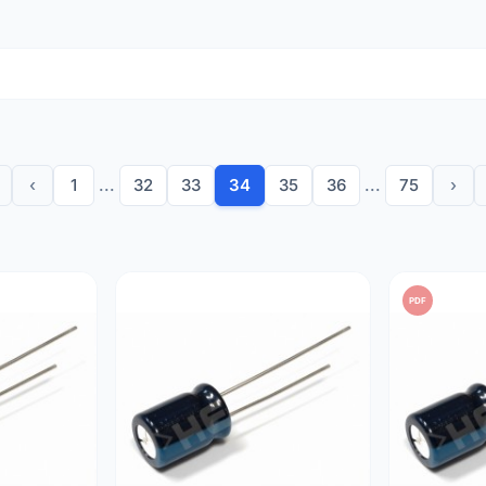
r a tensão após a retificação em adaptadores CA e fontes de al
e corrente rápidos para circuitos de energia ou sistemas de á
tes CC enquanto permite a passagem de sinais CA.
es desgastados em aparelhos, equipamentos audiovisuais (hi-f
te a fiabilidade e a longevidade do seu equipamento graças às
‹
1
...
32
33
34
35
36
...
75
›
microfarad (µF) para satisfazer todas as necessidades de arm
es de
85°C
para uso geral ou
105°C
para maior estabilidade em
mponentes com baixa resistência em série equivalente para li
em montagem
radial
para fácil integração em todos os tipos de pl
PDF
pre a
polaridade
indicada na embalagem e escolha uma tensão d