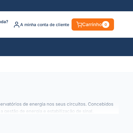
uda?
Carrinho
A minha conta de cliente
0
rvatórios de energia nos seus circuitos. Concebidos
gestão de energia e estabilização de sinal.
s: