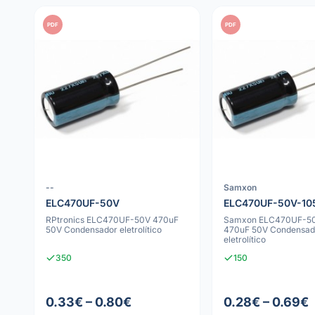
PDF
PDF
--
Samxon
ELC470UF-50V
ELC470UF-50V-10
RPtronics ELC470UF-50V 470uF
Samxon ELC470UF-5
50V Condensador eletrolítico
470uF 50V Condensad
eletrolítico
350
150
0.33€ – 0.80€
0.28€ – 0.69€