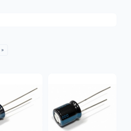
imentação.
udio.
i, TV) e outros equipamentos industriais.
 rigorosas especificações técnicas:
»
azenamento.
 ambientes quentes.
mitar o aquecimento interno.
acas de circuito impresso (PCB).
e trabalho (V) pelo menos 20% superior à tensão real