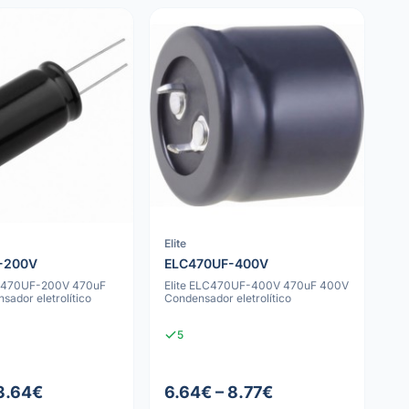
Elite
-200V
ELC470UF-400V
C470UF-200V 470uF
Elite ELC470UF-400V 470uF 400V
ador eletrolítico
Condensador eletrolítico
5
 3.64€
6.64€ – 8.77€