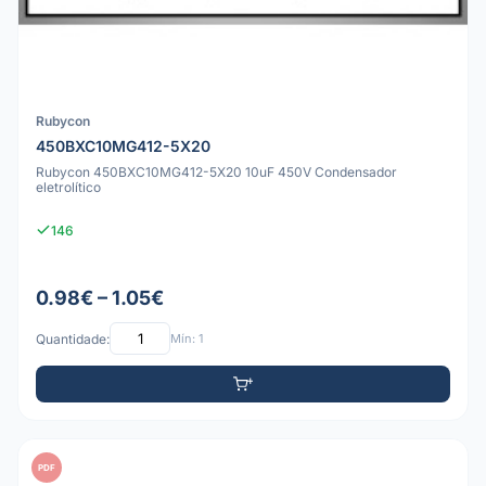
Rubycon
450BXC10MG412-5X20
Rubycon 450BXC10MG412-5X20 10uF 450V Condensador
eletrolítico
146
0.98€ – 1.05€
Quantidade:
Mín: 1
PDF