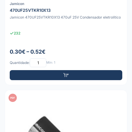
Jamicon
470UF25VTKR10X13
Jamicon 470UF25VTKR10X13 470uF 25V Condensador eletrolítico
232
0.30€ – 0.52€
Quantidade:
Mín: 1
PDF