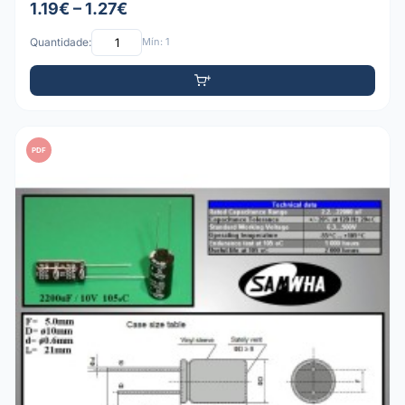
1.19€ – 1.27€
Quantidade:
Mín: 1
PDF