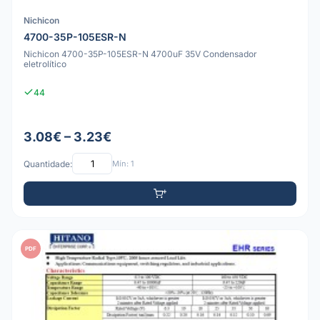
Nichicon
4700-35P-105ESR-N
Nichicon 4700-35P-105ESR-N 4700uF 35V Condensador
eletrolítico
44
3.08€ – 3.23€
Quantidade:
Mín: 1
PDF