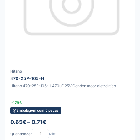
Hitano
470-25P-105-H
Hitano 470-25P-105-H 470uF 25V Condensador eletrolítico
786
Embalagem com 5 peças
0.65€ – 0.71€
Quantidade:
Mín: 1