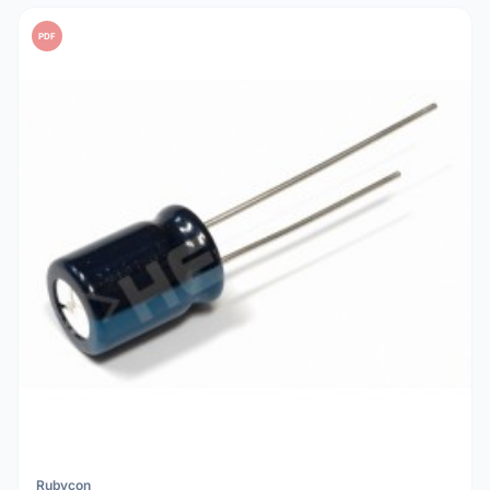
uma tensão de trabalho (V) pelo menos 20% superior à
PDF
tensão real do seu circuito para máxima segurança.
Rubycon