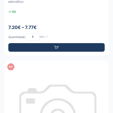
eletrolítico
49
7.20€ – 7.77€
Quantidade:
Mín: 1
PDF