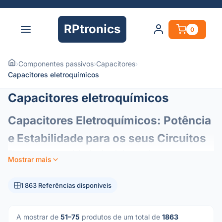
RPtronics
0
›
Componentes passivos
›
Capacitores
›
Capacitores eletroquímicos
Capacitores eletroquímicos
Capacitores Eletroquímicos: Potência
e Estabilidade para os seus Circuitos
Elementos essenciais da eletrónica moderna, os
Mostrar mais
condensadores eletroquímicos (ou eletrolíticos)
funcionam como reservatórios de energia nos seus
1 863 Referências disponíveis
circuitos. Concebidos para oferecer uma elevada
densidade de capacitância num formato compacto, são os
componentes preferenciais para a gestão de energia e
A mostrar de
51–75
produtos de um total de
1863