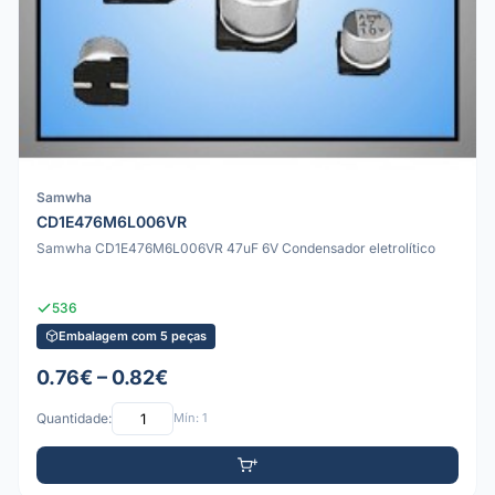
Samwha
CD1E476M6L006VR
Samwha CD1E476M6L006VR 47uF 6V Condensador eletrolítico
536
Embalagem com 5 peças
0.76€ – 0.82€
Quantidade:
Mín: 1