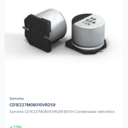
Samwha
CD1E227M08010VR259
Samwha CD1E227M08010VR259 8010V Condensador eletrolítico
7750