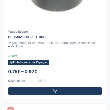
Yageo (teapo)
CE050M0010RED-0605
Yageo (teapo) CE050M0010RED-0605 10uF 50V Condensador
eletrolítico
762
Embalagem com 10 peças
0.75€ – 0.97€
Quantidade:
Mín: 1
PDF