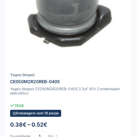
Yageo (teapo)
CE050M2R20REB-0405
Yageo (teapo) CE050M2R20REB-0405 2.2uF 50V Condensador
eletrolítico
7836
Embalagem com 10 peças
0.38€ – 0.52€
Quantidade:
Mín: 1