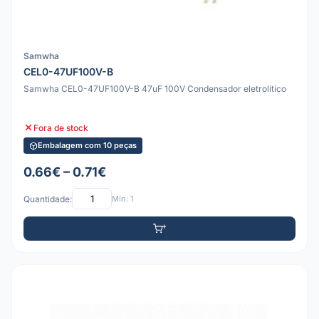
Samwha
CEL0-47UF100V-B
Samwha CEL0-47UF100V-B 47uF 100V Condensador eletrolítico
Fora de stock
Embalagem com 10 peças
0.66€ – 0.71€
Quantidade:
Mín: 1