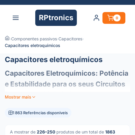
RPtronics
0
›
Componentes passivos
›
Capacitores
›
Capacitores eletroquímicos
Capacitores eletroquímicos
Capacitores Eletroquímicos: Potência
e Estabilidade para os seus Circuitos
Elementos essenciais da eletrónica moderna, os
Mostrar mais
condensadores eletroquímicos (ou eletrolíticos)
funcionam como reservatórios de energia nos seus
1 863 Referências disponíveis
circuitos. Concebidos para oferecer uma elevada
densidade de capacitância num formato compacto, são os
componentes preferenciais para a gestão de energia e
A mostrar de
226–250
produtos de um total de
1863