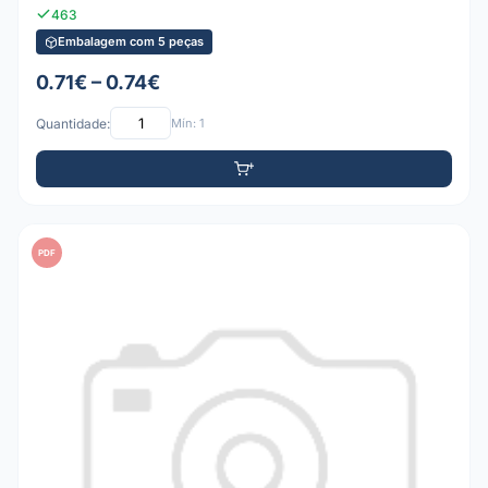
463
Embalagem com 5 peças
0.71€ – 0.74€
Quantidade:
Mín: 1
PDF