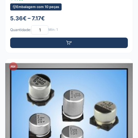
Embalagem com 10 peças
5.36€ – 7.17€
Quantidade:
Mín: 1
PDF