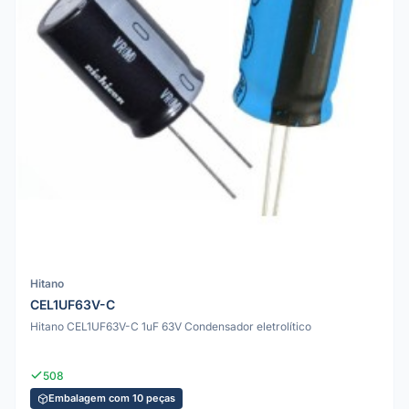
Hitano
CEL1UF63V-C
Hitano CEL1UF63V-C 1uF 63V Condensador eletrolítico
508
Embalagem com 10 peças