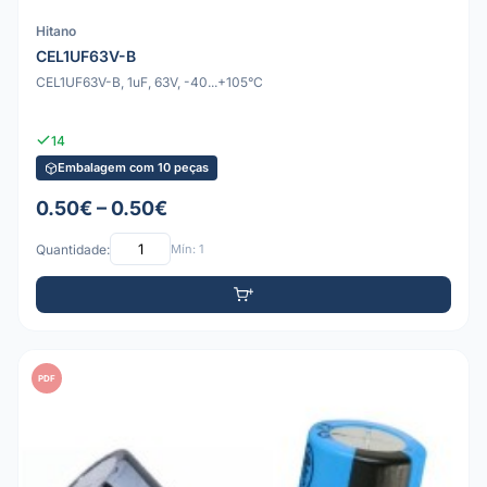
Hitano
CEL1UF63V-B
CEL1UF63V-B, 1uF, 63V, -40...+105°C
14
Embalagem com 10 peças
0.50€ – 0.50€
Quantidade:
Mín: 1
PDF