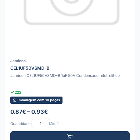
Jamicon
CEL1UF50VSMD-B
Jamicon CEL1UF50VSMD-B 1uF 50V Condensador eletrolítico
222
Embalagem com 10 peças
0.87€ – 0.93€
Quantidade:
Mín: 1