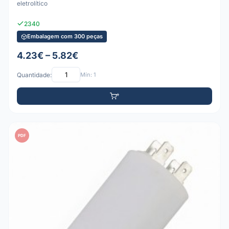
eletrolítico
2340
Embalagem com 300 peças
4.23€ – 5.82€
Quantidade:
Mín: 1
PDF