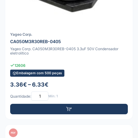
Yageo Corp.
CA050M3R30REB-0405
Yageo Corp. CA050M3R30REB-0405 3.3uF 50V Condensador
eletrolítico
12606
Embalagem com 500 peças
3.36€ – 6.33€
Quantidade:
Mín: 1
PDF