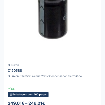
G.Luxon
C120588
G.Luxon C120588 470uF 200V Condensador eletrolítico
65
Embalagem com 100 peças
249.01€ – 249.01€