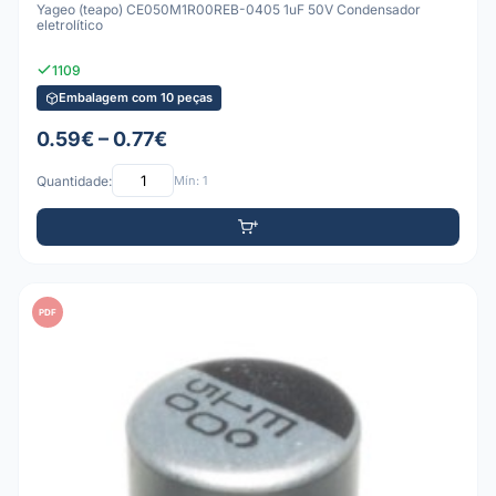
Yageo (teapo) CE050M1R00REB-0405 1uF 50V Condensador
eletrolítico
1109
Embalagem com 10 peças
0.59€ – 0.77€
Quantidade:
Mín: 1
PDF