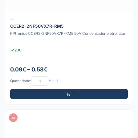
--
CCER2-2NF50VX7R-RM5
RPtronics CCER2-2NF50VX7R-RM5 50V Condensador eletrolítico
200
0.09€ – 0.58€
Quantidade:
Mín: 1
PDF