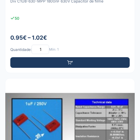
Div C1U8-630-MPP 1800nF 630V Capacitor de filme
50
0.95€ – 1.02€
Quantidade:
Mín: 1