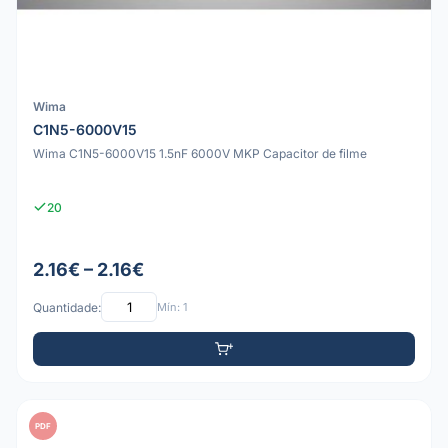
Wima
C1N5-6000V15
Wima C1N5-6000V15 1.5nF 6000V MKP Capacitor de filme
20
2.16€ – 2.16€
Quantidade:
Mín: 1
PDF