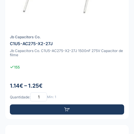
Jb Capacitors Co.
C1U5-AC275-X2-27J
Jb Capacitors Co. C1U5-AC275-X2-27J 1500nF 275V Capacitor de
filme
155
1.14€ – 1.25€
Quantidade:
Mín: 1