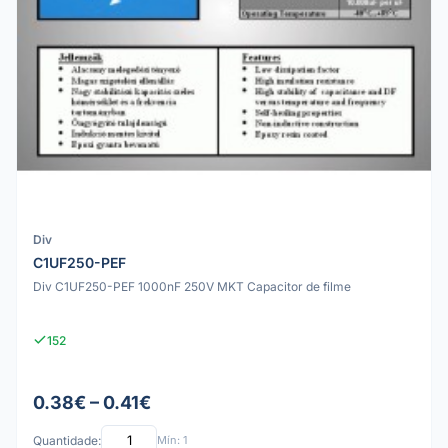
Div
C1UF250-PEF
Div C1UF250-PEF 1000nF 250V MKT Capacitor de filme
152
0.38€ – 0.41€
Quantidade:
Mín: 1