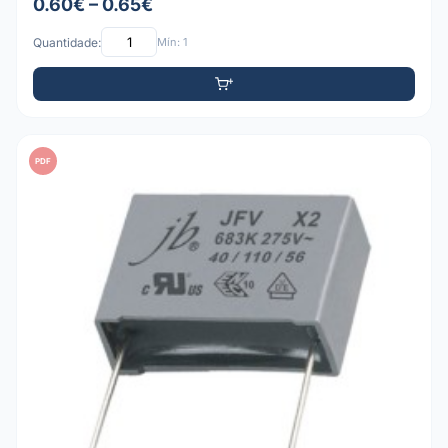
0.60€ – 0.65€
Quantidade:
Mín: 1
PDF