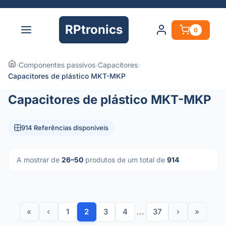
RPtronics
0
›
Componentes passivos
›
Capacitores
›
Capacitores de plástico MKT-MKP
Capacitores de plástico MKT-MKP
914 Referências disponíveis
A mostrar de
26–50
produtos de um total de
914
«
‹
1
2
3
4
...
37
›
»