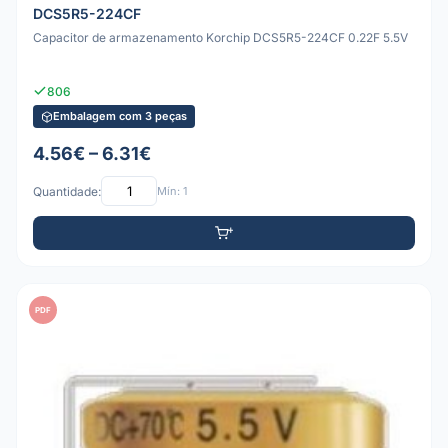
DCS5R5-224CF
Capacitor de armazenamento Korchip DCS5R5-224CF 0.22F 5.5V
806
Embalagem com 3 peças
4.56€ – 6.31€
Quantidade:
Mín: 1
PDF