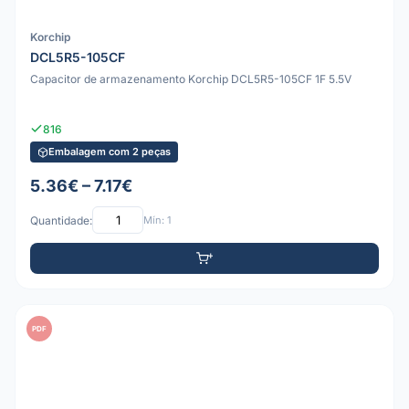
Korchip
DCL5R5-105CF
Capacitor de armazenamento Korchip DCL5R5-105CF 1F 5.5V
816
Embalagem com 2 peças
5.36€ – 7.17€
Quantidade:
Mín: 1
PDF