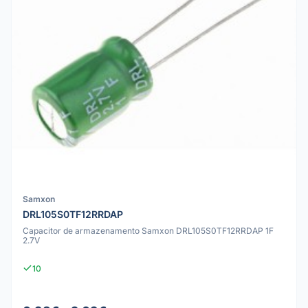
Samxon
DRL105S0TF12RRDAP
Capacitor de armazenamento Samxon DRL105S0TF12RRDAP 1F
2.7V
10