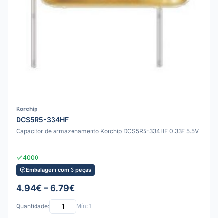
Korchip
DCS5R5-334HF
Capacitor de armazenamento Korchip DCS5R5-334HF 0.33F 5.5V
4000
Embalagem com 3 peças
4.94€ – 6.79€
Quantidade:
Mín: 1