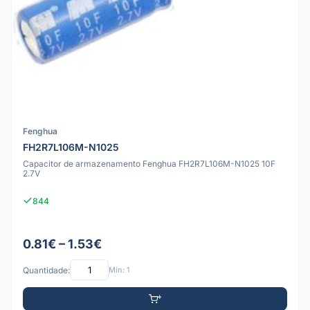
Fenghua
FH2R7L106M-N1025
Capacitor de armazenamento Fenghua FH2R7L106M-N1025 10F
2.7V
844
0.81€ – 1.53€
Quantidade:
Mín: 1