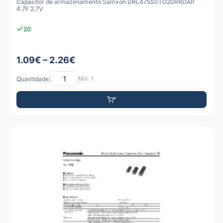
Capacitor de armazenamento Samxon DRL475S0TG20RRDAP
4.7F 2.7V
20
1.09€ – 2.26€
Quantidade:
Mín: 1