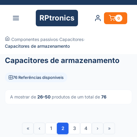
RPtronics
0
›
Componentes passivos
›
Capacitores
›
Capacitores de armazenamento
Capacitores de armazenamento
76 Referências disponíveis
A mostrar de
26–50
produtos de um total de
76
«
‹
1
2
3
4
›
»