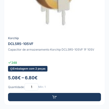
Korchip
DCL5R5-105VF
Capacitor de armazenamento Korchip DCL5R5-105VF 1F 105V
248
Embalagem com 2 peças
5.08€ – 6.80€
Quantidade:
Mín: 1