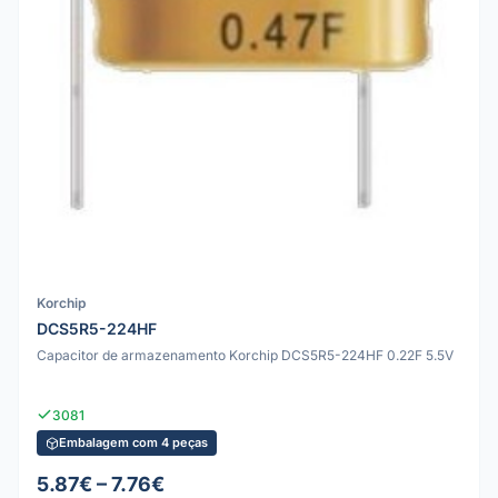
Korchip
DCS5R5-224HF
Capacitor de armazenamento Korchip DCS5R5-224HF 0.22F 5.5V
3081
Embalagem com 4 peças
5.87€ – 7.76€