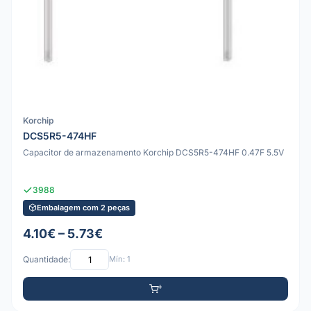
Korchip
DCS5R5-474HF
Capacitor de armazenamento Korchip DCS5R5-474HF 0.47F 5.5V
3988
Embalagem com 2 peças
4.10€ – 5.73€
Quantidade:
Mín: 1