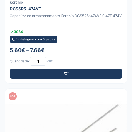
Korchip
DCS5R5-474VF
Capacitor de armazenamento Korchip DCS5R5-474VF 0.47F 474V
3966
Embalagem com 3 peças
5.60€ – 7.66€
Quantidade:
Mín: 1
PDF