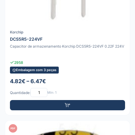
Korchip
DCS5R5-224VF
Capacitor de armazenamento Korchip DCS5R5-224VF 0.22F 224V
2958
Embalagem com 3 peças
4.82€ – 6.47€
Quantidade:
Mín: 1
PDF