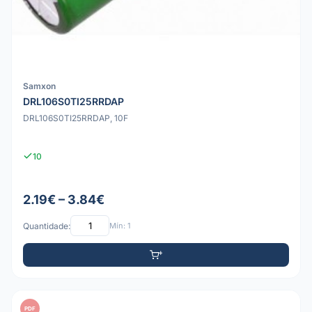
Samxon
DRL106S0TI25RRDAP
DRL106S0TI25RRDAP, 10F
10
2.19€ – 3.84€
Quantidade:
Mín: 1
PDF