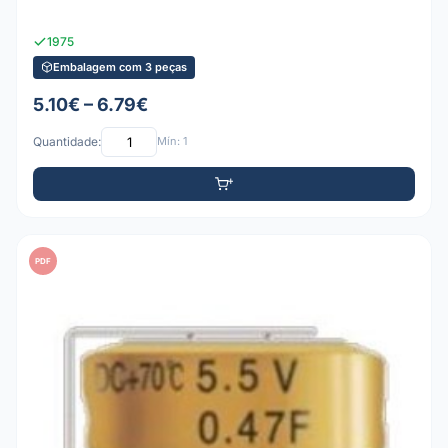
1975
Embalagem com 3 peças
5.10€ – 6.79€
Quantidade:
Mín: 1
PDF