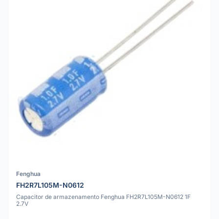
Fenghua
FH2R7L105M-N0612
Capacitor de armazenamento Fenghua FH2R7L105M-N0612 1F
2.7V