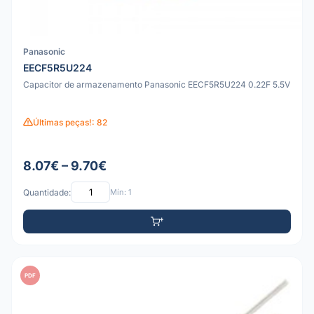
Panasonic
EECF5R5U224
Capacitor de armazenamento Panasonic EECF5R5U224 0.22F 5.5V
Últimas peças!: 82
8.07€ – 9.70€
Quantidade:
Mín: 1
PDF