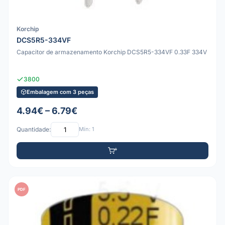
Korchip
DCS5R5-334VF
Capacitor de armazenamento Korchip DCS5R5-334VF 0.33F 334V
3800
Embalagem com 3 peças
4.94€ – 6.79€
Quantidade:
Mín: 1
PDF