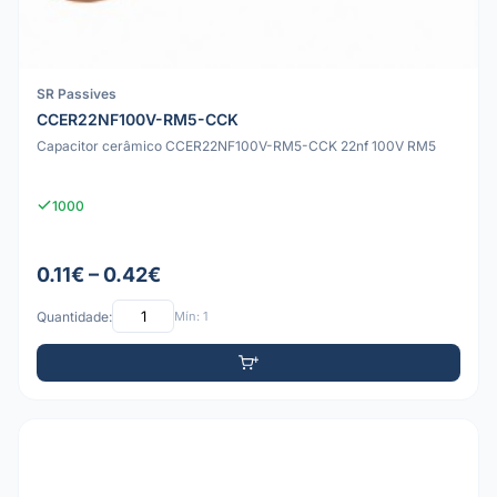
SR Passives
CCER22NF100V-RM5-CCK
Capacitor cerâmico CCER22NF100V-RM5-CCK 22nf 100V RM5
1000
0.11€ – 0.42€
Quantidade:
Mín: 1