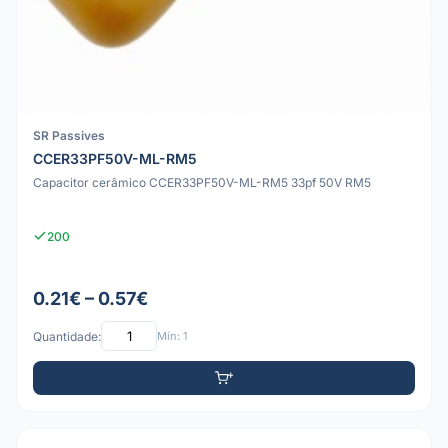
SR Passives
CCER33PF50V-ML-RM5
Capacitor cerâmico CCER33PF50V-ML-RM5 33pf 50V RM5
200
0.21€ – 0.57€
Quantidade:
Mín: 1