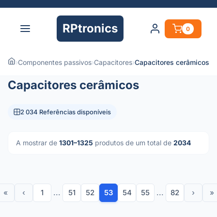
RPtronics
0
›
Componentes passivos
›
Capacitores
›
Capacitores cerâmicos
Capacitores cerâmicos
2 034 Referências disponíveis
A mostrar de
1301–1325
produtos de um total de
2034
«
‹
1
...
51
52
53
54
55
...
82
›
»