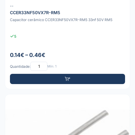
--
CCER33NF50VX7R-RM5
Capacitor cerâmico CCER33NF50VX7R-RM5 33nf 50V RM5
5
0.14€ – 0.46€
Quantidade:
Mín: 1