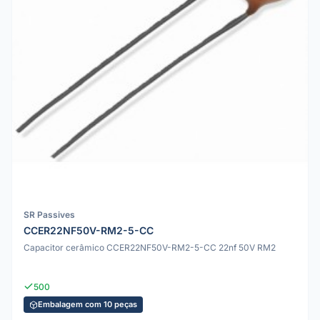
SR Passives
CCER22NF50V-RM2-5-CC
Capacitor cerâmico CCER22NF50V-RM2-5-CC 22nf 50V RM2
500
Embalagem com 10 peças