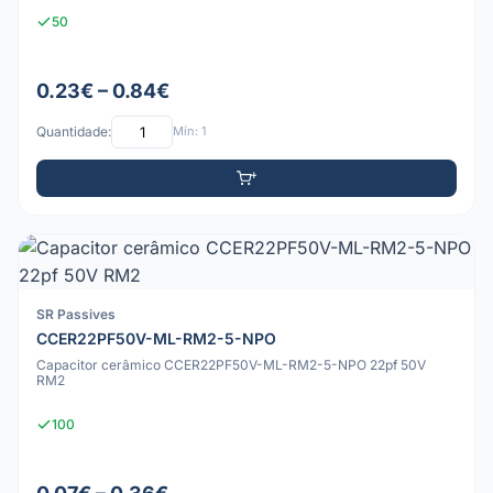
50
0.23€ – 0.84€
Quantidade:
Mín: 1
SR Passives
CCER22PF50V-ML-RM2-5-NPO
Capacitor cerâmico CCER22PF50V-ML-RM2-5-NPO 22pf 50V
RM2
100