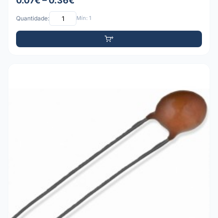
0.07€ – 0.36€
Quantidade:
Mín: 1