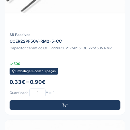
SR Passives
CCER22PF50V-RM2-5-CC
Capacitor cerâmico CCER22PF50V-RM2-5-CC 22pf 50V RM2
500
Embalagem com 10 peças
0.33€ – 0.90€
Quantidade:
Mín: 1