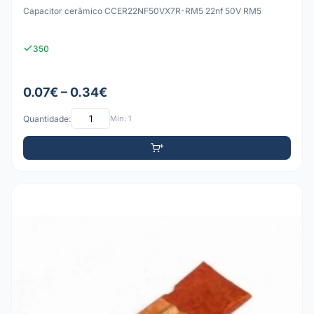
Capacitor cerâmico CCER22NF50VX7R-RM5 22nf 50V RM5
350
0.07€ – 0.34€
Quantidade:
Mín: 1