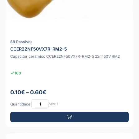
SR Passives
CCER22NF50VX7R-RM2-5
Capacitor cerâmico CCER22NF50VX7R-RM2-5 22nf 50V RM2
100
0.10€ – 0.60€
Quantidade:
Mín: 1