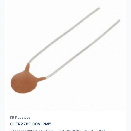
SR Passives
CCER22PF100V-RM5
Capacitor cerâmico CCER22PF100V-RM5 22pf 100V RM5