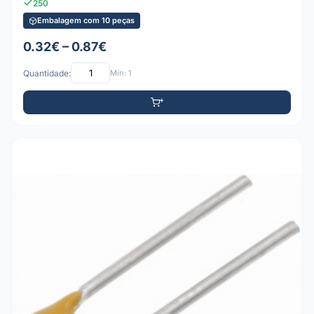
250
Embalagem com 10 peças
0.32€ – 0.87€
Quantidade:
Mín: 1