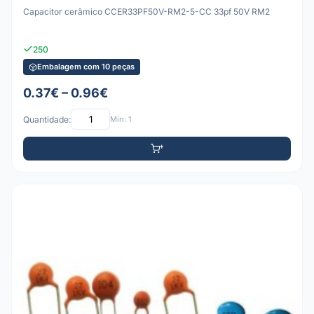
Capacitor cerâmico CCER33PF50V-RM2-5-CC 33pf 50V RM2
250
Embalagem com 10 peças
0.37€ – 0.96€
Quantidade:
Mín: 1