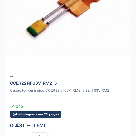
--
CCER22NF63V-RM2-5
Capacitor cerâmico CCER22NF63V-RM2-5 22nf 63V RM2
1000
Embalagem com 25 peças
0.43€ – 0.52€