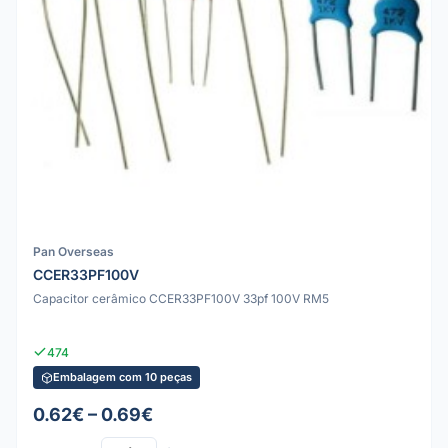
Pan Overseas
CCER33PF100V
Capacitor cerâmico CCER33PF100V 33pf 100V RM5
474
Embalagem com 10 peças
0.62€ – 0.69€