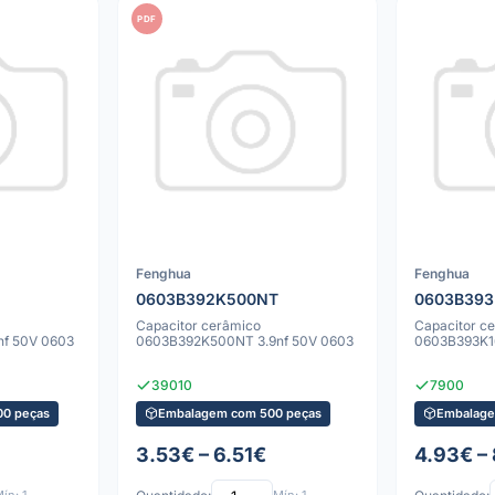
PDF
Fenghua
Fenghua
0603B392K500NT
0603B393
Capacitor cerâmico
Capacitor c
f 50V 0603
0603B392K500NT 3.9nf 50V 0603
0603B393K1
39010
7900
0 peças
Embalagem com 500 peças
Embalage
3.53€ – 6.51€
4.93€ –