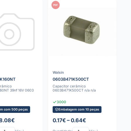
PDF
Walsin
K160NT
0603B471K500CT
erâmico
Capacitor cerâmico
60NT 39nf 16V 0603
0603B471K500CT n/a n/a
3000
m com 500 peças
Embalagem com 10 peças
 8.08€
0.17€ – 0.64€