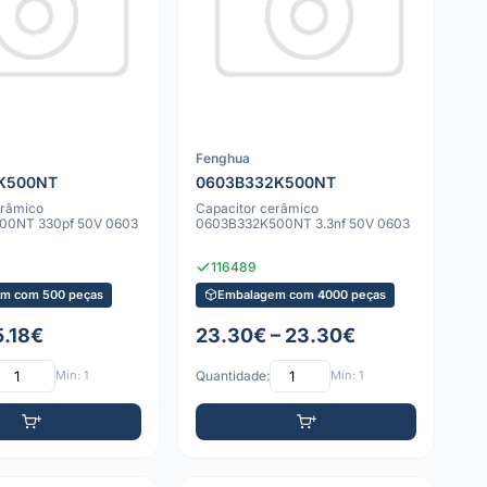
Fenghua
K500NT
0603B332K500NT
erâmico
Capacitor cerâmico
00NT 330pf 50V 0603
0603B332K500NT 3.3nf 50V 0603
116489
m com 500 peças
Embalagem com 4000 peças
5.18€
23.30€ – 23.30€
Mín: 1
Quantidade:
Mín: 1