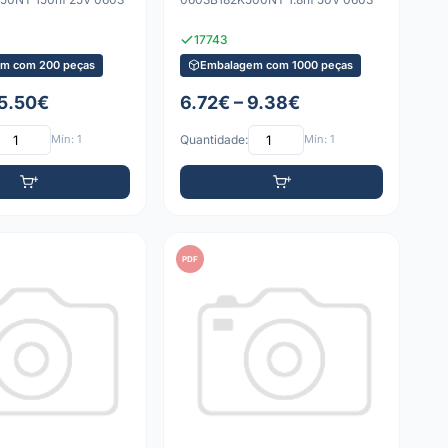
17743
m com 200 peças
Embalagem com 1000 peças
 5.50€
6.72€ – 9.38€
Mín: 1
Quantidade:
Mín: 1
PDF