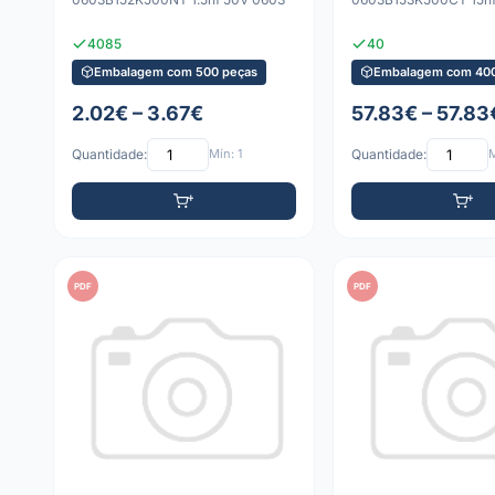
4085
40
Embalagem com 500 peças
Embalagem com 400
2.02€ – 3.67€
57.83€ – 57.83
Quantidade:
Mín: 1
Quantidade:
M
PDF
PDF