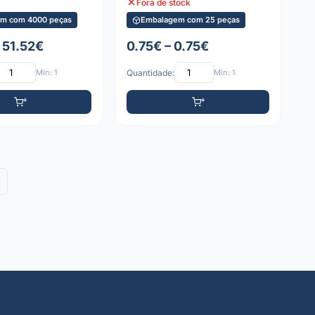
Fora de stock
m com 4000 peças
Embalagem com 25 peças
 51.52€
0.75€ – 0.75€
Mín: 1
Quantidade:
Mín: 1