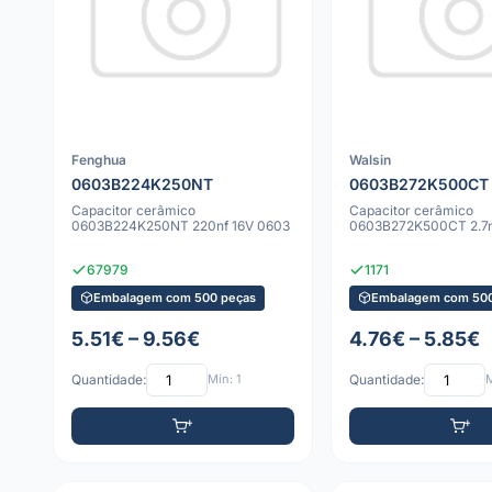
Fenghua
Walsin
0603B224K250NT
0603B272K500CT
Capacitor cerâmico
Capacitor cerâmico
0603B224K250NT 220nf 16V 0603
0603B272K500CT 2.7n
67979
1171
Embalagem com 500 peças
Embalagem com 500
5.51€ – 9.56€
4.76€ – 5.85€
Quantidade:
Mín: 1
Quantidade:
M