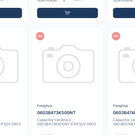
ín: 1
Quantidade:
Mín: 1
Quantidade:
PDF
PDF
Fenghua
Fenghua
0603B473K500NT
0603B474
Capacitor cerâmico
Capacitor c
f 50V 0603
0603B473K500NT 47nf 50V 0603
0603B474K1