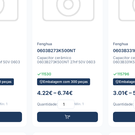
Fenghua
Fenghua
0603B273K500NT
0603B331
Capacitor cerâmico
Capacitor c
f 50V 0603
0603B273K500NT 27nf 50V 0603
0603B331K5
11530
115796
 peças
Embalagem com 300 peças
Embalage
4.22€ – 6.74€
3.01€ – 
ín: 1
Quantidade:
Mín: 1
Quantidade: