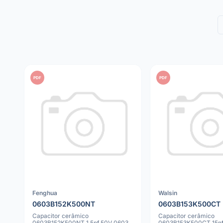
PDF
PDF
Fenghua
Walsin
0603B152K500NT
0603B153K500CT
Capacitor cerâmico
Capacitor cerâmico
0603B152K500NT 1.5nf 50V 0603
0603B153K500CT 15nf