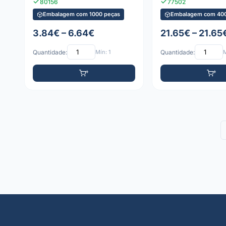
80156
77502
Embalagem com 1000 peças
Embalagem com 400
3.84€ – 6.64€
21.65€ – 21.65
Quantidade:
Mín: 1
Quantidade:
M