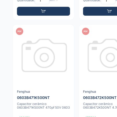
Quantidade:
Mín: 1
Quantidade:
M
PDF
PDF
Fenghua
Fenghua
0603B471K500NT
0603B472K500NT
Capacitor cerâmico
Capacitor cerâmico
0603B471K500NT 470pf 50V 0603
0603B472K500NT 4.7n