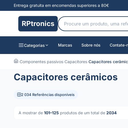
Entrega gratuita em encomendas superiores a 80€
RPtronics
Marcas
Sobre nós
Contate-
Categorias
›
Componentes passivos
›
Capacitores
›
Capacitores cerâmi
Capacitores cerâmicos
2 034 Referências disponíveis
A mostrar de
101–125
produtos de um total de
2034