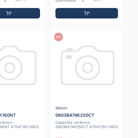
Mín: 1
Quantidade:
Mín: 1
PDF
Walsin
K160NT
0603B474K250CT
erâmico
Capacitor cerâmico
60NT 470nf 16V 0603
0603B474K250CT 470nf 25V 0603