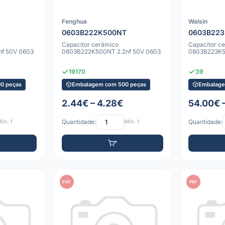
Fenghua
Walsin
0603B222K500NT
0603B22
Capacitor cerâmico
Capacitor c
f 50V 0603
0603B222K500NT 2.2nf 50V 0603
0603B223K5
19170
39
0 peças
Embalagem com 500 peças
Embalage
2.44€ – 4.28€
54.00€ 
ín: 1
Quantidade:
Mín: 1
Quantidade:
PDF
PDF