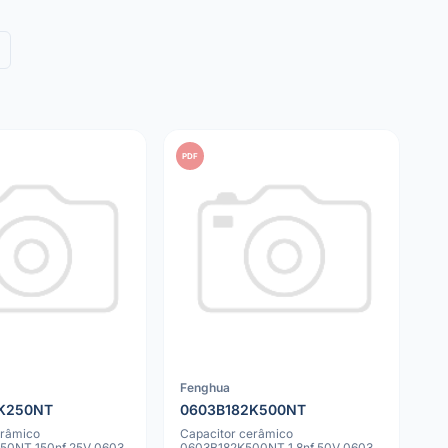
PDF
Fenghua
K250NT
0603B182K500NT
erâmico
Capacitor cerâmico
50NT 150nf 25V 0603
0603B182K500NT 1.8nf 50V 0603