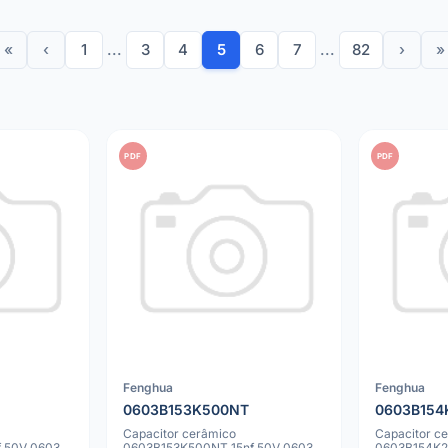
«
‹
1
...
3
4
5
6
7
...
82
›
»
PDF
PDF
Fenghua
Fenghua
0603B153K500NT
0603B154
Capacitor cerâmico
Capacitor c
 50V 0603
0603B153K500NT 15nf 50V 0603
0603B154K2