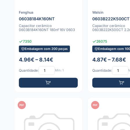
Fenghua
Walsin
0603B184K160NT
0603B222K500CT
Capacitor cerâmico
Capacitor cerâmico
0603B184K160NT 180nf 16V 0603
0603B222K500CT 2.2n
7350
26075
Embalagem com 200 peças
Embalagem com 100
4.96€ – 8.14€
4.87€ – 7.68€
Quantidade:
Mín: 1
Quantidade:
M
PDF
PDF