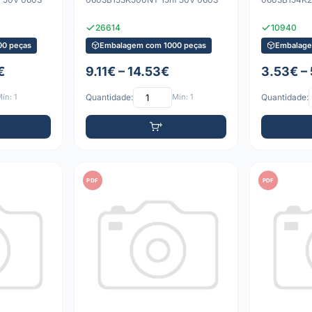
26614
10940
0 peças
Embalagem com 1000 peças
Embalage
€
9.11€ – 14.53€
3.53€ –
ín: 1
Quantidade:
Mín: 1
Quantidade:
PDF
PDF