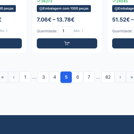
36273
24045
0 peças
Embalagem com 1000 peças
Embalage
€
7.06€ – 13.78€
51.52€ –
ín: 1
Quantidade:
Mín: 1
Quantidade:
«
‹
1
...
3
4
5
6
7
...
82
›
»