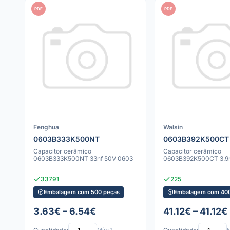
PDF
PDF
Fenghua
Walsin
0603B333K500NT
0603B392K500CT
Capacitor cerâmico
Capacitor cerâmico
0603B333K500NT 33nf 50V 0603
0603B392K500CT 3.9n
33791
225
Embalagem com 500 peças
Embalagem com 400
3.63€ – 6.54€
41.12€ – 41.12€