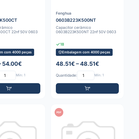
Fenghua
3K500CT
0603B223K500NT
erâmico
Capacitor cerâmico
00CT 22nf 50V 0603
0603B223K500NT 22nf 50V 0603
18
m com 4000 peças
Embalagem com 4000 peças
– 54.00€
48.51€ – 48.51€
Mín: 1
Quantidade:
Mín: 1
PDF