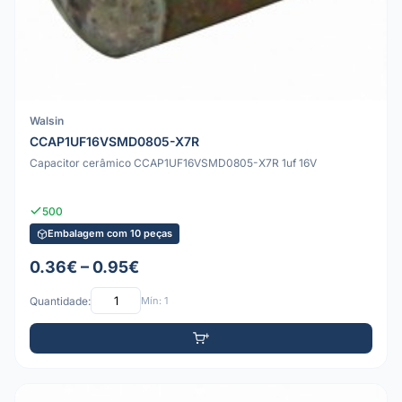
Walsin
CCAP1UF16VSMD0805-X7R
Capacitor cerâmico CCAP1UF16VSMD0805-X7R 1uf 16V
500
Embalagem com 10 peças
0.36€ – 0.95€
Quantidade:
Mín: 1