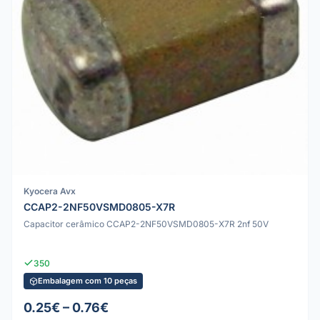
Kyocera Avx
CCAP2-2NF50VSMD0805-X7R
Capacitor cerâmico CCAP2-2NF50VSMD0805-X7R 2nf 50V
350
Embalagem com 10 peças
0.25€ – 0.76€