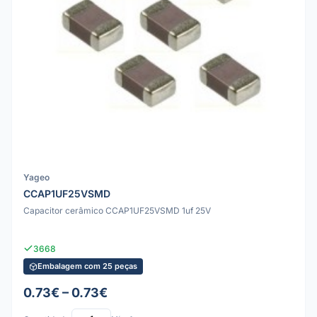
Yageo
CCAP1UF25VSMD
Capacitor cerâmico CCAP1UF25VSMD 1uf 25V
3668
Embalagem com 25 peças
0.73€ – 0.73€