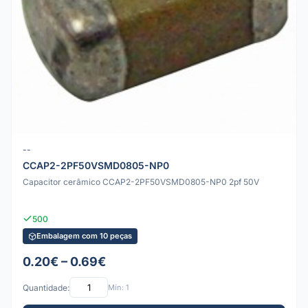
--
CCAP2-2PF50VSMD0805-NP0
Capacitor cerâmico CCAP2-2PF50VSMD0805-NP0 2pf 50V
500
Embalagem com 10 peças
0.20€ – 0.69€
Quantidade:
Mín: 1