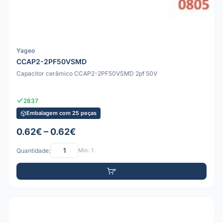
Yageo
CCAP2-2PF50VSMD
Capacitor cerâmico CCAP2-2PF50VSMD 2pf 50V
2837
Embalagem com 25 peças
0.62€ – 0.62€
Quantidade:
Mín: 1