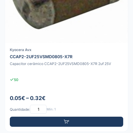
Kyocera Avx
CCAP2-2UF25VSMD0805-X7R
Capacitor cerâmico CCAP2-2UF25VSMD0805-X7R 2uf 25V
50
0.05€ – 0.32€
Quantidade:
Mín: 1