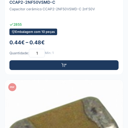
CCAP2-2NF50VSMD-C
Capacitor cerâmico CCAP2-2NF50VSMD-C 2nf 50V
2855
Embalagem com 10 peças
0.44€ – 0.48€
Quantidade:
Mín: 1
PDF