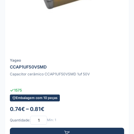
Yageo
CCAP1UF50VSMD
Capacitor cerâmico CCAP1UF50VSMD 1uf 50V
1575
Embalagem com 10 peças
0.74€ – 0.81€
Quantidade:
Mín: 1