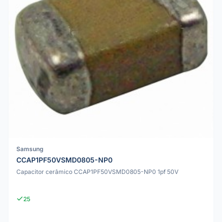
Samsung
CCAP1PF50VSMD0805-NP0
Capacitor cerâmico CCAP1PF50VSMD0805-NP0 1pf 50V
25