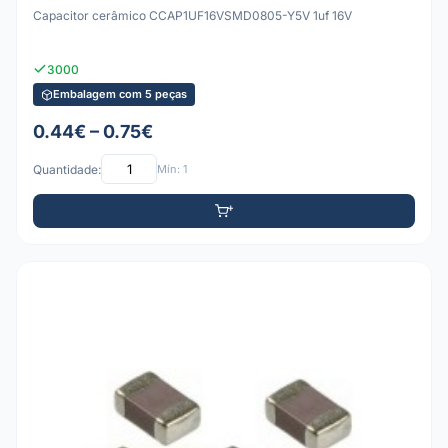
Capacitor cerâmico CCAP1UF16VSMD0805-Y5V 1uf 16V
3000
Embalagem com 5 peças
0.44€ – 0.75€
Quantidade:
Mín: 1