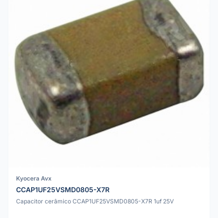
Kyocera Avx
CCAP1UF25VSMD0805-X7R
Capacitor cerâmico CCAP1UF25VSMD0805-X7R 1uf 25V