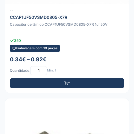
--
CCAP1UF50VSMD0805-X7R
Capacitor cerâmico CCAP1UF50VSMD0805-X7R 1uf 50V
350
Embalagem com 10 peças
0.34€ – 0.92€
Quantidade:
Mín: 1