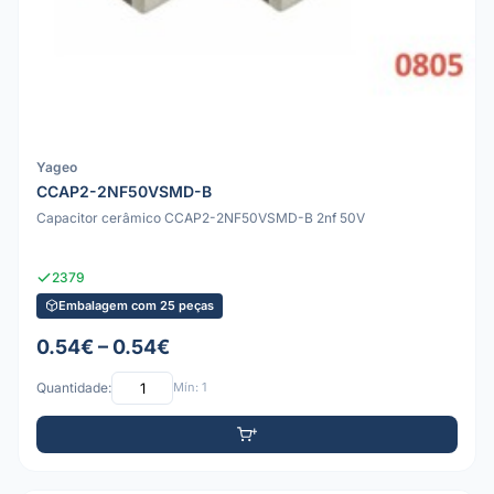
Yageo
CCAP2-2NF50VSMD-B
Capacitor cerâmico CCAP2-2NF50VSMD-B 2nf 50V
2379
Embalagem com 25 peças
0.54€ – 0.54€
Quantidade:
Mín: 1