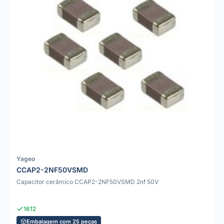
Yageo
CCAP2-2NF50VSMD
Capacitor cerâmico CCAP2-2NF50VSMD 2nf 50V
1612
Embalagem com 25 peças