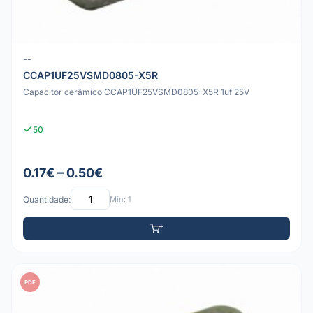
--
CCAP1UF25VSMD0805-X5R
Capacitor cerâmico CCAP1UF25VSMD0805-X5R 1uf 25V
50
0.17€ – 0.50€
Quantidade:
Mín: 1
PDF