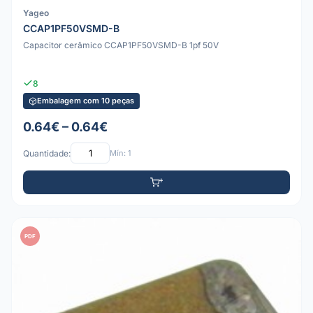
Yageo
CCAP1PF50VSMD-B
Capacitor cerâmico CCAP1PF50VSMD-B 1pf 50V
8
Embalagem com 10 peças
0.64€ – 0.64€
Quantidade:
Mín: 1
PDF