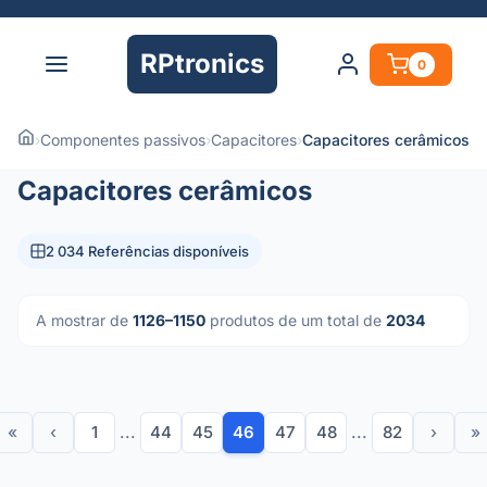
RPtronics
0
›
Componentes passivos
›
Capacitores
›
Capacitores cerâmicos
Capacitores cerâmicos
2 034 Referências disponíveis
A mostrar de
1126–1150
produtos de um total de
2034
«
‹
1
...
44
45
46
47
48
...
82
›
»