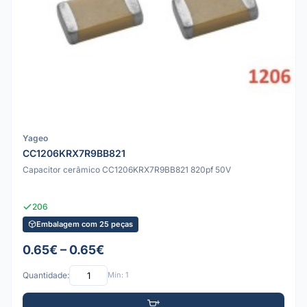
Yageo
CC1206KRX7R9BB821
Capacitor cerâmico CC1206KRX7R9BB821 820pf 50V
206
Embalagem com 25 peças
0.65€ – 0.65€
Quantidade:
Mín: 1