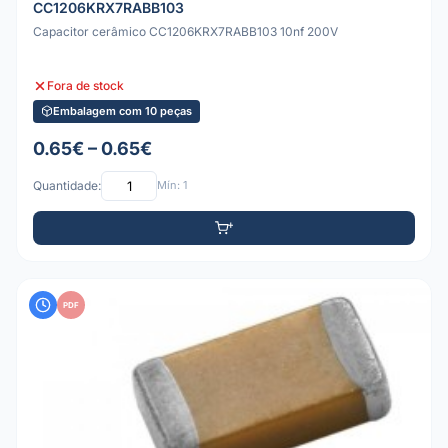
CC1206KRX7RABB103
Capacitor cerâmico CC1206KRX7RABB103 10nf 200V
Fora de stock
Embalagem com 10 peças
0.65€ – 0.65€
Quantidade:
Mín: 1
PDF