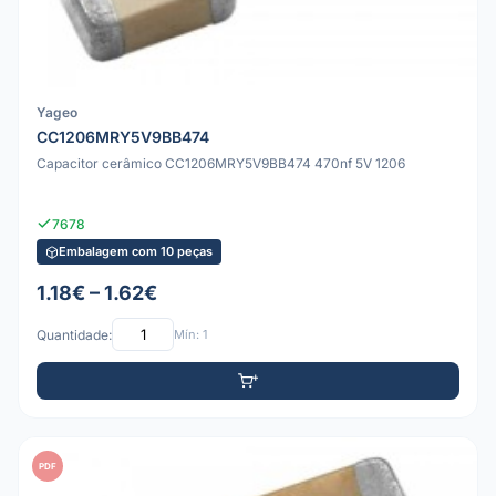
Yageo
CC1206MRY5V9BB474
Capacitor cerâmico CC1206MRY5V9BB474 470nf 5V 1206
7678
Embalagem com 10 peças
1.18€ – 1.62€
Quantidade:
Mín: 1
PDF