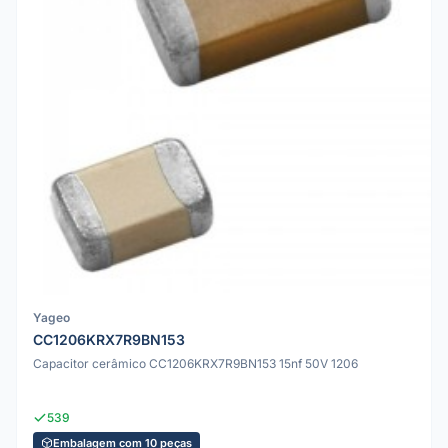
Yageo
CC1206KRX7R9BN153
Capacitor cerâmico CC1206KRX7R9BN153 15nf 50V 1206
539
Embalagem com 10 peças