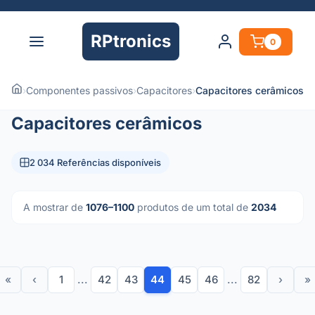
RPtronics
0
›
Componentes passivos
›
Capacitores
›
Capacitores cerâmicos
Capacitores cerâmicos
2 034 Referências disponíveis
A mostrar de
1076–1100
produtos de um total de
2034
«
‹
1
...
42
43
44
45
46
...
82
›
»