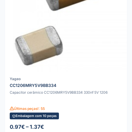
Yageo
CC1206MRY5V9BB334
Capacitor cerâmico CC1206MRY5V9BB334 330nf 5V 1206
Últimas peças!: 55
Embalagem com 10 peças
0.97€ – 1.37€