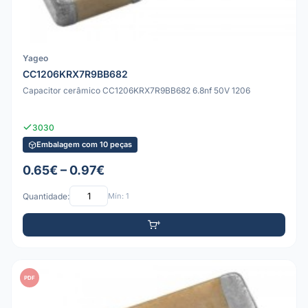
Yageo
CC1206KRX7R9BB682
Capacitor cerâmico CC1206KRX7R9BB682 6.8nf 50V 1206
3030
Embalagem com 10 peças
0.65€ – 0.97€
Quantidade:
Mín: 1
PDF