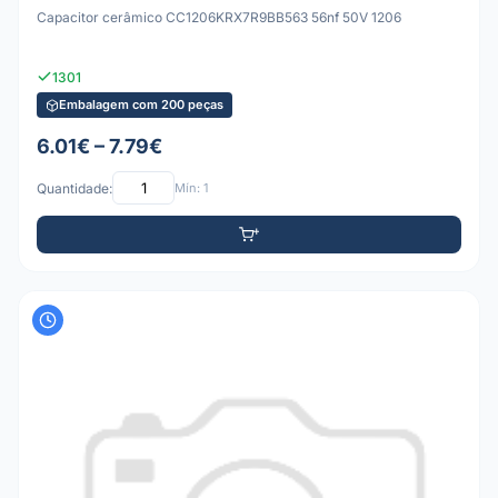
Capacitor cerâmico CC1206KRX7R9BB563 56nf 50V 1206
1301
Embalagem com 200 peças
6.01€ – 7.79€
Quantidade:
Mín: 1