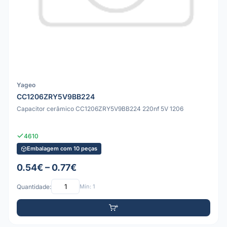
Yageo
CC1206ZRY5V9BB224
Capacitor cerâmico CC1206ZRY5V9BB224 220nf 5V 1206
4610
Embalagem com 10 peças
0.54€ – 0.77€
Quantidade:
Mín: 1