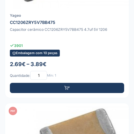
Yageo
CC1206ZRY5V7BB475
Capacitor cerâmico CC1206ZRY5V7BB475 4.7uf 5V 1206
3901
Embalagem com 10 peças
2.69€ – 3.89€
Quantidade:
Mín: 1
PDF