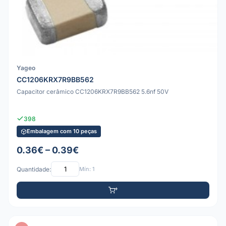
Yageo
CC1206KRX7R9BB562
Capacitor cerâmico CC1206KRX7R9BB562 5.6nf 50V
398
Embalagem com 10 peças
0.36€ – 0.39€
Quantidade:
Mín: 1