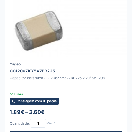
Yageo
CC1206ZKY5V7BB225
Capacitor cerâmico CC1206ZKY5V7BB225 2.2uf 5V 1206
11047
Embalagem com 10 peças
1.89€ – 2.60€
Quantidade:
Mín: 1