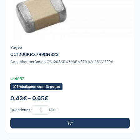
Yageo
CC1206KRX7R9BN823
Capacitor cerâmico CC1206KRX7R9BN823 82nf 50V 1206
4957
Embalagem com 10 peças
0.43€ – 0.65€
Quantidade:
Mín: 1