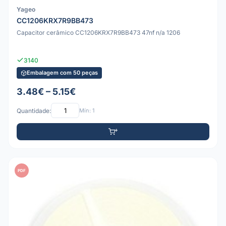
Yageo
CC1206KRX7R9BB473
Capacitor cerâmico CC1206KRX7R9BB473 47nf n/a 1206
3140
Embalagem com 50 peças
3.48€ – 5.15€
Quantidade:
Mín: 1
PDF