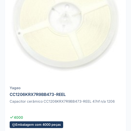
Yageo
CC1206KRX7R9BB473-REEL
Capacitor cerâmico CC1206KRX7R9BB473-REEL 47nf n/a 1206
4000
Embalagem com 4000 peças