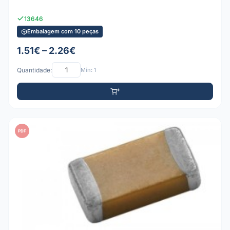
13646
Embalagem com 10 peças
1.51€ – 2.26€
Quantidade:
Mín: 1
PDF