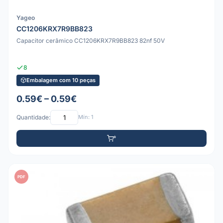
Yageo
CC1206KRX7R9BB823
Capacitor cerâmico CC1206KRX7R9BB823 82nf 50V
8
Embalagem com 10 peças
0.59€ – 0.59€
Quantidade:
Mín: 1
PDF