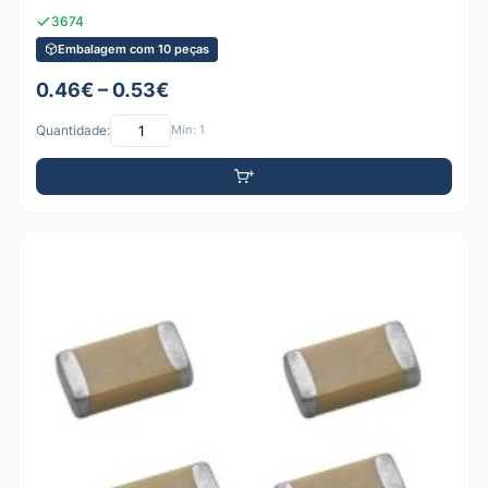
3674
Embalagem com 10 peças
0.46€ – 0.53€
Quantidade:
Mín: 1