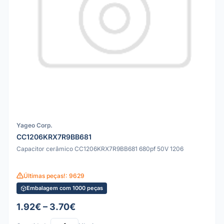
Yageo Corp.
CC1206KRX7R9BB681
Capacitor cerâmico CC1206KRX7R9BB681 680pf 50V 1206
Últimas peças!: 9629
Embalagem com 1000 peças
1.92€ – 3.70€