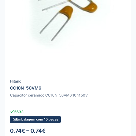
Hitano
CC10N-50VM6
Capacitor cerâmico CC10N-50VM6 10nf 50V
5633
Embalagem com 10 peças
0.74€ – 0.74€