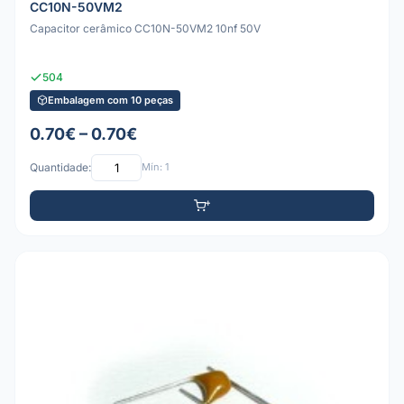
CC10N-50VM2
Capacitor cerâmico CC10N-50VM2 10nf 50V
504
Embalagem com 10 peças
0.70€ – 0.70€
Quantidade:
Mín: 1