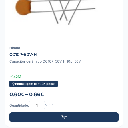
Hitano
CC10P-50V-H
Capacitor cerâmico CC10P-50V-H 10pf 50V
4213
Embalagem com 25 peças
0.60€ – 0.66€
Quantidade:
Mín: 1