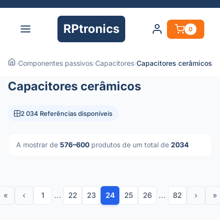
RPtronics
0
›
Componentes passivos
›
Capacitores
›
Capacitores cerâmicos
Capacitores cerâmicos
2 034 Referências disponíveis
A mostrar de
576–600
produtos de um total de
2034
«
‹
1
...
22
23
24
25
26
...
82
›
»