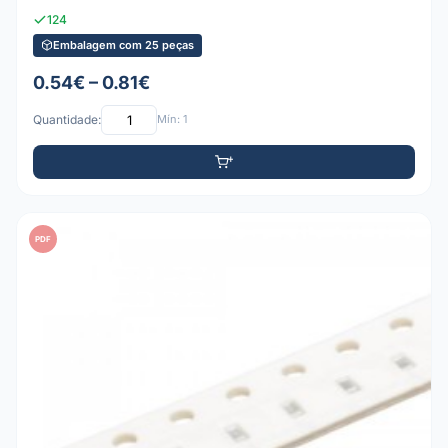
124
Embalagem com 25 peças
0.54€ – 0.81€
Quantidade:
Mín: 1
PDF