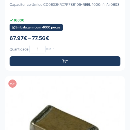
Capacitor cerâmico CC0603KRX7R7BB105-REEL 1000nf n/a 0603
16000
Embalagem com 4000 peças
67.97€ – 77.56€
Quantidade:
Mín: 1
PDF