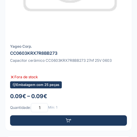
Yageo Corp.
CC0603KRX7R8BB273
Capacitor cerâmico CC0603KRX7R8BB273 27nf 25V 0603
Fora de stock
Embalagem com 25 peças
0.09€ – 0.09€
Quantidade:
Mín: 1