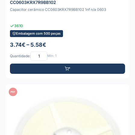
CC0603KRX7R9BB102
Capacitor cerâmico CC0603KRX7R9BB102 1nf n/a 0603
3610
Embalagem com 500 peças
3.74€ – 5.58€
Quantidade:
Mín: 1
PDF