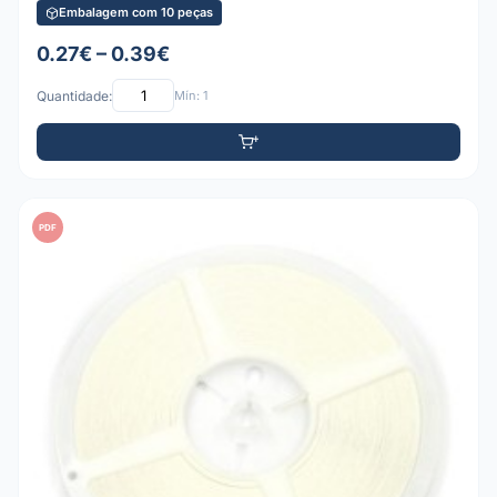
Embalagem com 10 peças
0.27€ – 0.39€
Quantidade:
Mín: 1
PDF