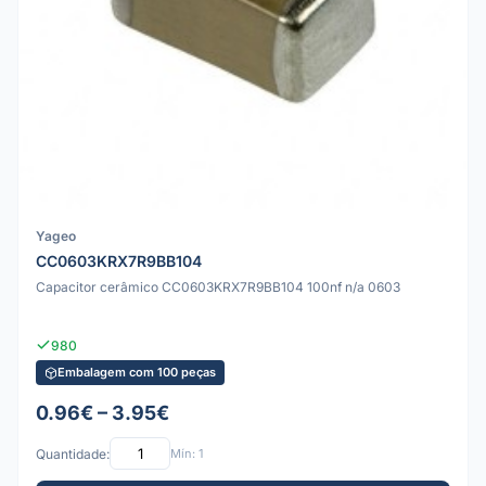
Yageo
CC0603KRX7R9BB104
Capacitor cerâmico CC0603KRX7R9BB104 100nf n/a 0603
980
Embalagem com 100 peças
0.96€ – 3.95€
Quantidade:
Mín: 1