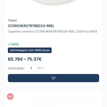
Yageo
CC0603KRX7R7BB224-REEL
Capacitor cerâmico CC0603KRX7R7BB224-REEL 220nf n/a 0603
4000
Embalagem com 4000 peças
65.78€ – 75.37€
Quantidade:
Mín: 1
PDF