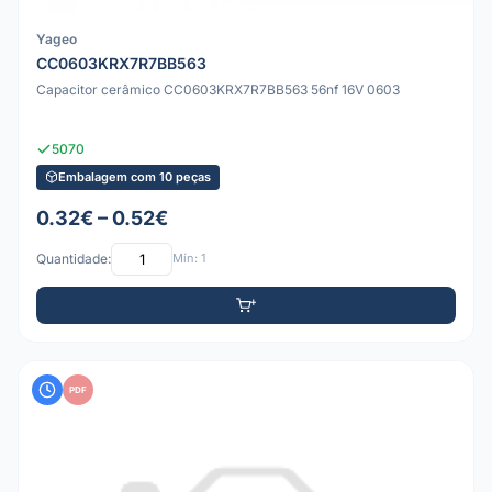
Yageo
CC0603KRX7R7BB563
Capacitor cerâmico CC0603KRX7R7BB563 56nf 16V 0603
5070
Embalagem com 10 peças
0.32€ – 0.52€
Quantidade:
Mín: 1
PDF