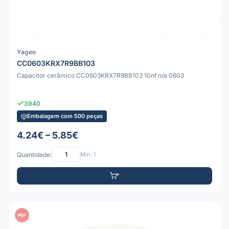
Yageo
CC0603KRX7R9BB103
Capacitor cerâmico CC0603KRX7R9BB103 10nf n/a 0603
3940
Embalagem com 500 peças
4.24€ – 5.85€
Quantidade:
Mín: 1
PDF