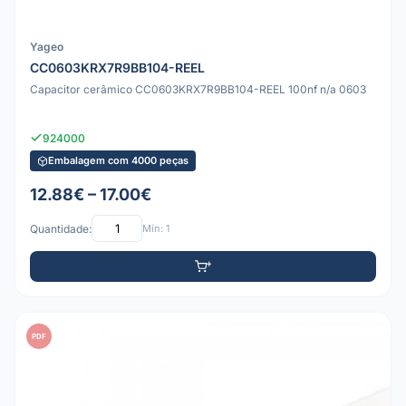
Yageo
CC0603KRX7R9BB104-REEL
Capacitor cerâmico CC0603KRX7R9BB104-REEL 100nf n/a 0603
924000
Embalagem com 4000 peças
12.88€ – 17.00€
Quantidade:
Mín: 1
PDF