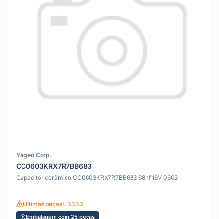
Yageo Corp.
CC0603KRX7R7BB683
Capacitor cerâmico CC0603KRX7R7BB683 68nf 16V 0603
Últimas peças!: 3333
Embalagem com 25 peças