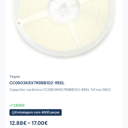
Yageo
CC0603KRX7R9BB102-REEL
Capacitor cerâmico CC0603KRX7R9BB102-REEL 1nf n/a 0603
24000
Embalagem com 4000 peças
12.88€ – 17.00€