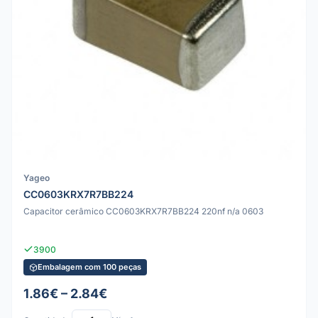
Yageo
CC0603KRX7R7BB224
Capacitor cerâmico CC0603KRX7R7BB224 220nf n/a 0603
3900
Embalagem com 100 peças
1.86€ – 2.84€