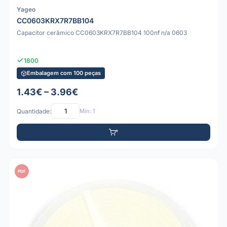
Yageo
CC0603KRX7R7BB104
Capacitor cerâmico CC0603KRX7R7BB104 100nf n/a 0603
1800
Embalagem com 100 peças
1.43€ – 3.96€
Quantidade:
Mín: 1
PDF