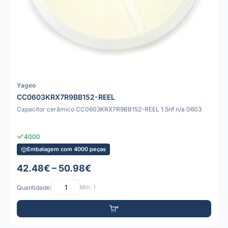
Yageo
CC0603KRX7R9BB152-REEL
Capacitor cerâmico CC0603KRX7R9BB152-REEL 1.5nf n/a 0603
4000
Embalagem com 4000 peças
42.48€ – 50.98€
Quantidade:
Mín: 1