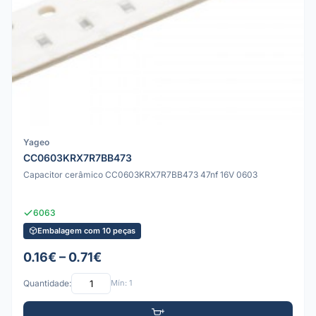
Yageo
CC0603KRX7R7BB473
Capacitor cerâmico CC0603KRX7R7BB473 47nf 16V 0603
6063
Embalagem com 10 peças
0.16€ – 0.71€
Quantidade:
Mín: 1