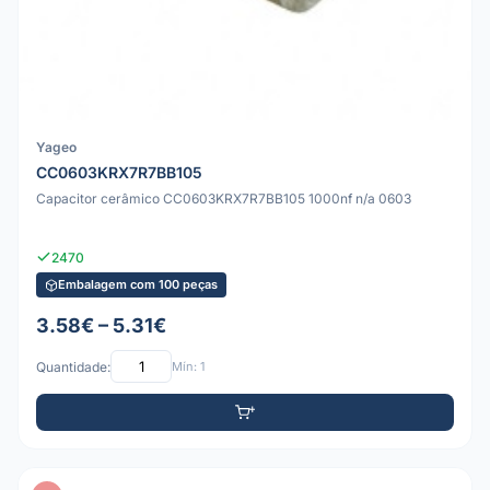
Yageo
CC0603KRX7R7BB105
Capacitor cerâmico CC0603KRX7R7BB105 1000nf n/a 0603
2470
Embalagem com 100 peças
3.58€ – 5.31€
Quantidade:
Mín: 1