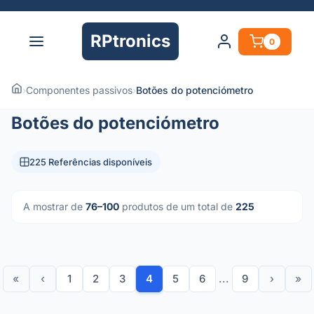
RPtronics
0
›
Componentes passivos
›
Botões do potenciómetro
Botões do potenciómetro
225 Referências disponíveis
A mostrar de
76–100
produtos de um total de
225
«
‹
1
2
3
4
5
6
...
9
›
»