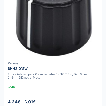
Various
DKN2101SW
Botão Rotativo para Potenciómetro DKN2101SW, Eixo 6mm,
21.5mm Diâmetro, Preto
49
4.34€ – 6.01€