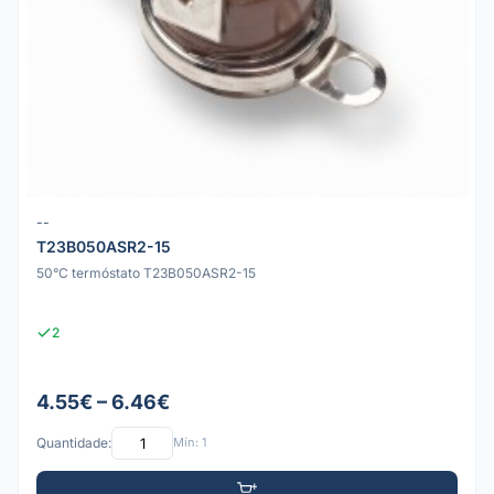
--
T23B050ASR2-15
50°C termóstato T23B050ASR2-15
2
4.55€ – 6.46€
Quantidade:
Mín: 1