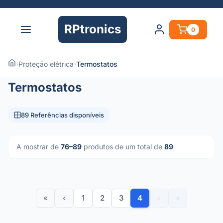
RPtronics
0
›
Proteção elétrica
›
Termostatos
Termostatos
89 Referências disponíveis
A mostrar de
76–89
produtos de um total de
89
«
‹
1
2
3
4
›
»