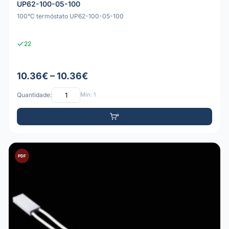
UP62-100-05-100
100°C termóstato UP62-100-05-100
22
10.36€ – 10.36€
Quantidade:
Mín: 1
PDF