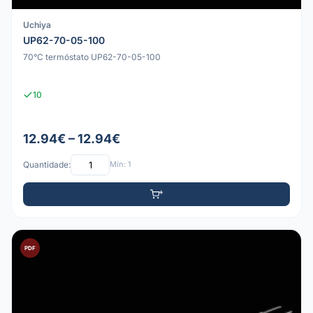
Uchiya
UP62-70-05-100
70°C termóstato UP62-70-05-100
10
12.94€ – 12.94€
Quantidade:
Mín: 1
PDF