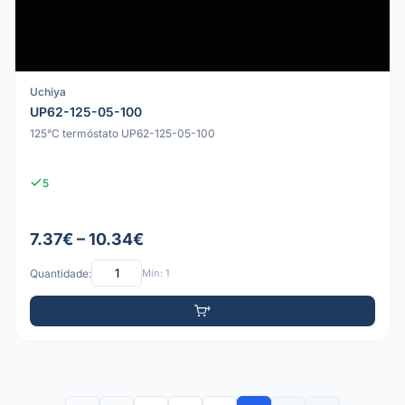
Uchiya
UP62-125-05-100
125°C termóstato UP62-125-05-100
5
7.37€ – 10.34€
Quantidade:
Mín: 1