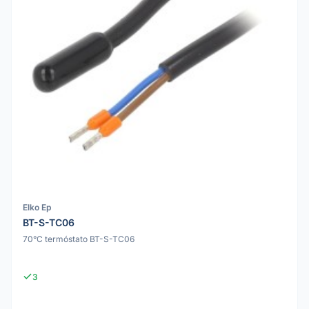
Elko Ep
BT-S-TC06
70°C termóstato BT-S-TC06
3