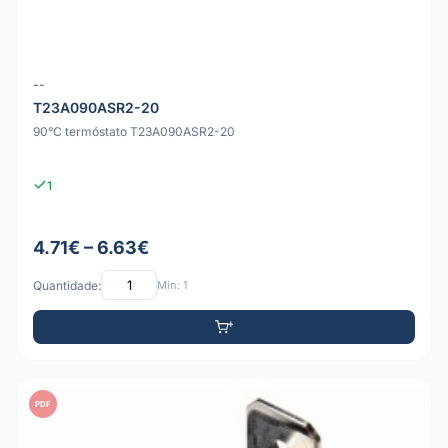
--
T23A090ASR2-20
90°C termóstato T23A090ASR2-20
1
4.71€ – 6.63€
Quantidade:
Mín: 1
PDF