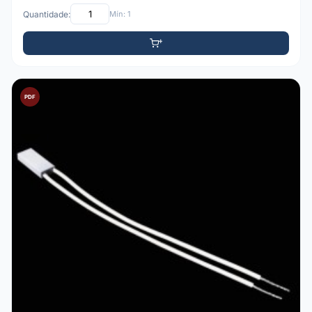
Quantidade:
Mín: 1
PDF