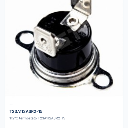
--
T23A112ASR2-15
112°C termóstato T23A112ASR2-15