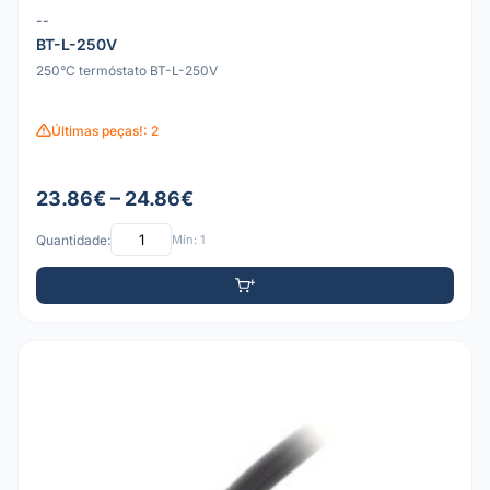
--
BT-L-250V
250°C termóstato BT-L-250V
Últimas peças!: 2
23.86€ – 24.86€
Quantidade:
Mín: 1