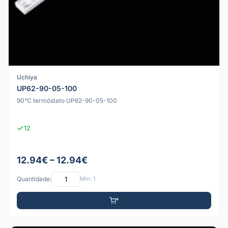
Uchiya
UP62-90-05-100
90°C termóstato UP62-90-05-100
12
12.94€ – 12.94€
Quantidade:
Mín: 1