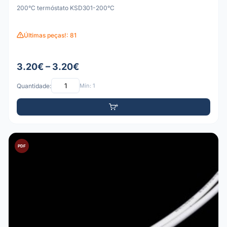
200°C termóstato KSD301-200°C
Últimas peças!: 81
3.20€ – 3.20€
Quantidade:
Mín: 1
PDF