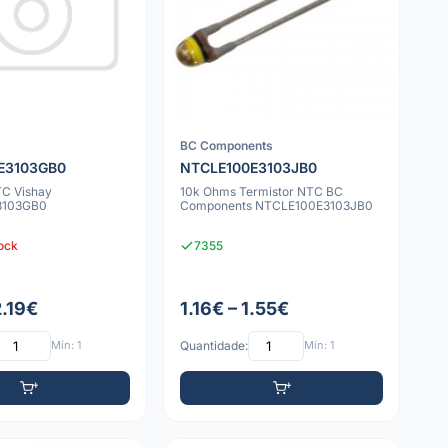
BC Components
E3103GB0
NTCLE100E3103JB0
TC Vishay
10k Ohms Termistor NTC BC
3103GB0
Components NTCLE100E3103JB0
tock
7355
2.19€
1.16€ – 1.55€
Mín: 1
Quantidade:
Mín: 1