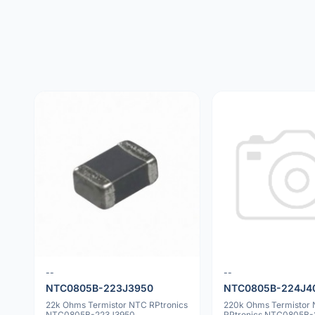
--
--
NTC0805B-223J3950
NTC0805B-224J4
22k Ohms Termistor NTC RPtronics
220k Ohms Termistor
NTC0805B-223J3950
RPtronics NTC0805B