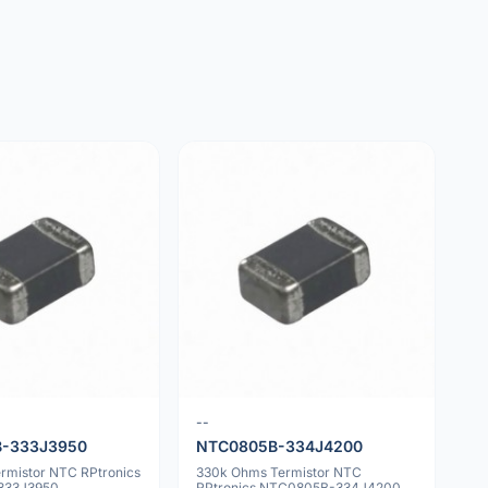
--
-333J3950
NTC0805B-334J4200
rmistor NTC RPtronics
330k Ohms Termistor NTC
333J3950
RPtronics NTC0805B-334J4200