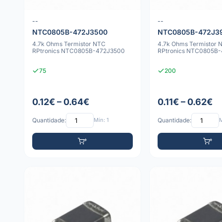
--
--
NTC0805B-472J3500
NTC0805B-472J3
4.7k Ohms Termistor NTC
4.7k Ohms Termistor 
RPtronics NTC0805B-472J3500
RPtronics NTC0805B
75
200
0.12€ – 0.64€
0.11€ – 0.62€
Quantidade:
Mín: 1
Quantidade:
M