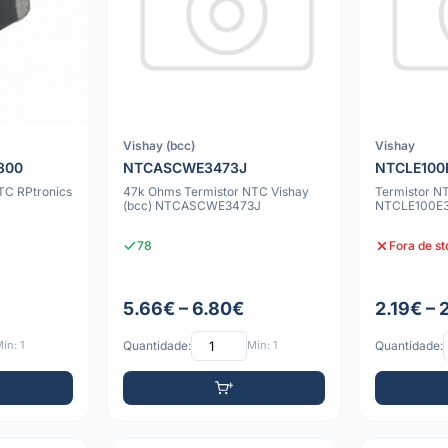
Vishay (bcc)
Vishay
800
NTCASCWE3473J
NTCLE100
TC RPtronics
47k Ohms Termistor NTC Vishay
Termistor N
(bcc) NTCASCWE3473J
NTCLE100E
78
Fora de s
5.66€ – 6.80€
2.19€ – 
ín: 1
Quantidade:
Mín: 1
Quantidade: