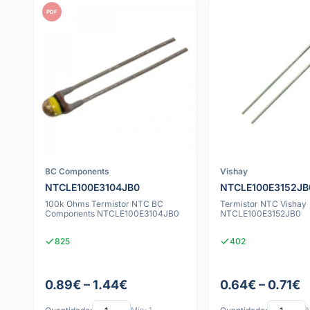
PDF
BC Components
Vishay
NTCLE100E3104JB0
NTCLE100E3152JB
100k Ohms Termistor NTC BC
Termistor NTC Vishay
Components NTCLE100E3104JB0
NTCLE100E3152JB0
825
402
0.89€ – 1.44€
0.64€ – 0.71€