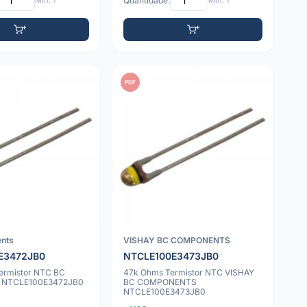
Mín: 1
Quantidade:
Mín: 1
PDF
nts
VISHAY BC COMPONENTS
E3472JB0
NTCLE100E3473JB0
ermistor NTC BC
47k Ohms Termistor NTC VISHAY
 NTCLE100E3472JB0
BC COMPONENTS
NTCLE100E3473JB0