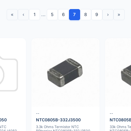
«
‹
1
...
5
6
7
8
9
›
»
--
--
050
NTC0805B-332J3500
NTC0805B
 NTC
3.3k Ohms Termistor NTC
33k Ohms Te
-224J4050
RPtronics NTC0805B-332J3500
NTC0805B-