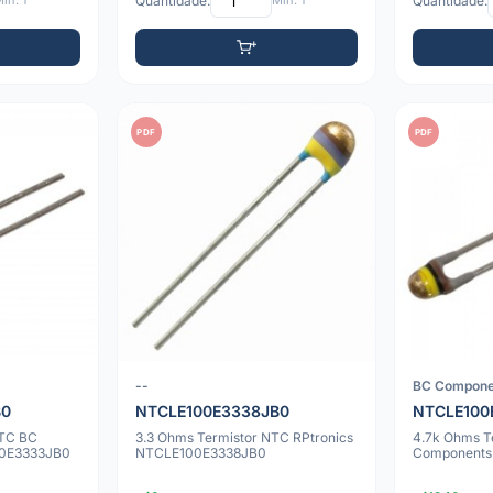
ín: 1
Quantidade:
Mín: 1
Quantidade:
PDF
PDF
--
BC Compone
B0
NTCLE100E3338JB0
NTCLE100
NTC BC
3.3 Ohms Termistor NTC RPtronics
4.7k Ohms T
0E3333JB0
NTCLE100E3338JB0
Components