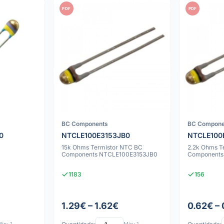
PDF
PDF
BC Components
BC Compone
0
NTCLE100E3153JB0
NTCLE100
15k Ohms Termistor NTC BC
2.2k Ohms T
Components NTCLE100E3153JB0
Components
1183
156
1.29€ – 1.62€
0.62€ – 