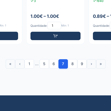
3
1940
1.00€ – 1.00€
0.89€ – 
ín: 1
Quantidade:
Mín: 1
Quantidade:
«
‹
1
...
5
6
7
8
9
›
»