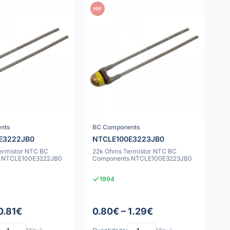
PDF
nts
BC Components
E3222JB0
NTCLE100E3223JB0
ermistor NTC BC
22k Ohms Termistor NTC BC
 NTCLE100E3222JB0
Components NTCLE100E3223JB0
1994
0.81€
0.80€ – 1.29€