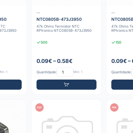
--
--
950
NTC0805B-473J3950
NTC0805B
NTC
47k Ohms Termistor NTC
47k Ohms Te
-472J3950
RPtronics NTC0805B-473J3950
RPtronics 
500
150
0.09€ – 0.58€
0.09€ –
ín: 1
Quantidade:
Mín: 1
Quantidade:
PDF
PDF