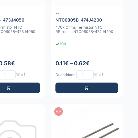
--
-473J4050
NTC0805B-474J4200
rmistor NTC
470k Ohms Termistor NTC
NTC0805B-473J4050
RPtronics NTC0805B-474J4200
100
 0.58€
0.11€ – 0.62€
Mín: 1
Quantidade:
Mín: 1
PDF