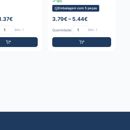
185
Embalagem com 5 peças
1.37€
3.79€ – 5.44€
Mín: 1
Quantidade:
Mín: 1