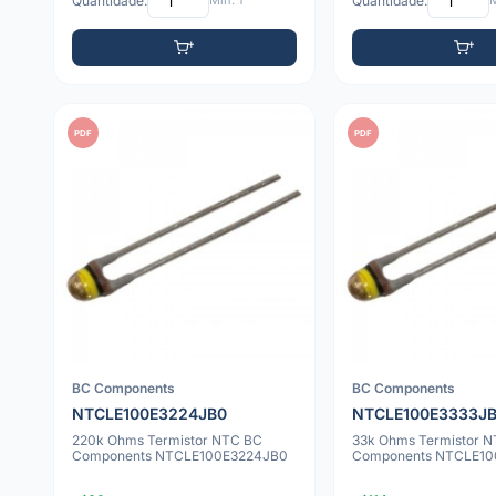
Quantidade:
Mín: 1
Quantidade:
M
PDF
PDF
BC Components
BC Components
NTCLE100E3224JB0
NTCLE100E3333J
220k Ohms Termistor NTC BC
33k Ohms Termistor 
Components NTCLE100E3224JB0
Components NTCLE10