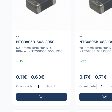
--
--
NTC0805B-503J3950
NTC0805B-683J3
50k Ohms Termistor NTC
68k Ohms Termistor N
RPtronics NTC0805B-503J3950
NTC0805B-683J3800
15
75
0.11€ – 0.63€
0.17€ – 0.71€
Quantidade:
Mín: 1
Quantidade:
M