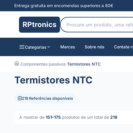
Entrega gratuita em encomendas superiores a 80€
RPtronics
Marcas
Sobre nós
Contate-
Categorias
›
Componentes passivos
›
Termistores NTC
Termistores NTC
219 Referências disponíveis
A mostrar de
151–175
produtos de um total de
219