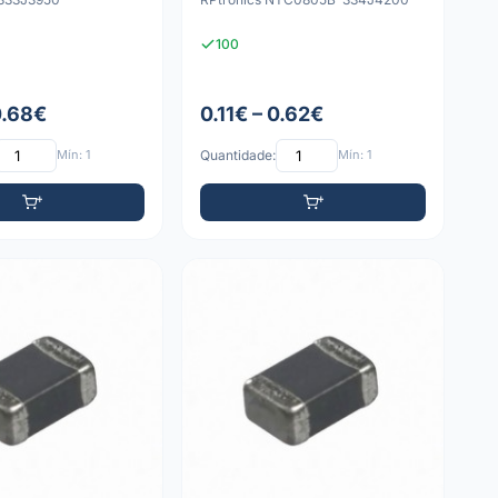
100
0.68€
0.11€ – 0.62€
Mín: 1
Quantidade:
Mín: 1