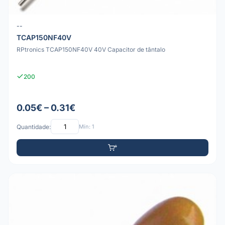
--
TCAP150NF40V
RPtronics TCAP150NF40V 40V Capacitor de tântalo
200
0.05€ – 0.31€
Quantidade:
Mín: 1