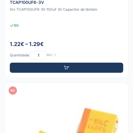
TCAP100UF6-3V
Div TCAP100UF6-3V 100uF 3V Capacitor de tântalo
60
1.22€ – 1.29€
Quantidade:
Mín: 1
PDF