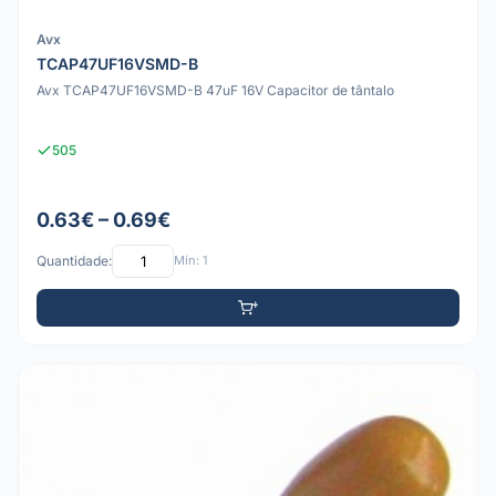
Avx
TCAP47UF16VSMD-B
Avx TCAP47UF16VSMD-B 47uF 16V Capacitor de tântalo
505
0.63€ – 0.69€
Quantidade:
Mín: 1