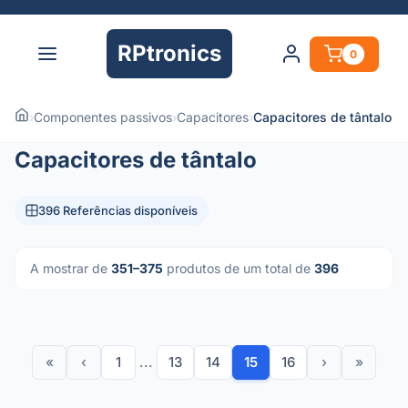
RPtronics
0
›
Componentes passivos
›
Capacitores
›
Capacitores de tântalo
Capacitores de tântalo
396 Referências disponíveis
A mostrar de
351–375
produtos de um total de
396
«
‹
1
...
13
14
15
16
›
»