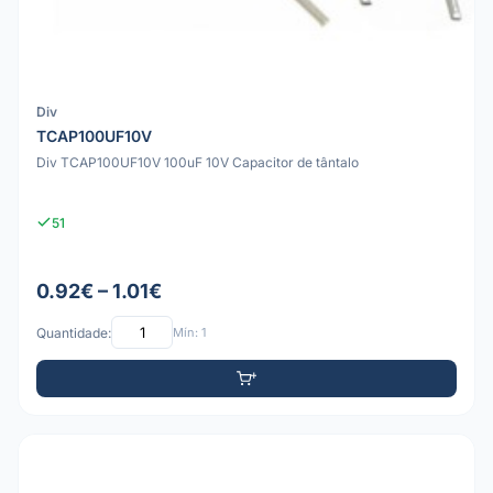
Div
TCAP100UF10V
Div TCAP100UF10V 100uF 10V Capacitor de tântalo
51
0.92€ – 1.01€
Quantidade:
Mín: 1