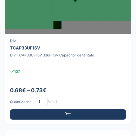
Div
TCAP33UF16V
Div TCAP33UF16V 33uF 16V Capacitor de tântalo
127
0.68€ – 0.73€
Quantidade:
Mín: 1