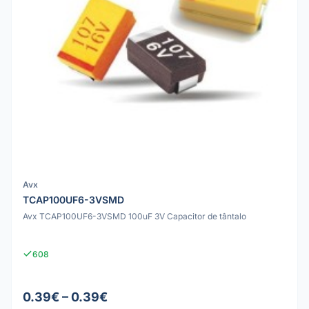
Avx
TCAP100UF6-3VSMD
Avx TCAP100UF6-3VSMD 100uF 3V Capacitor de tântalo
608
0.39€ – 0.39€