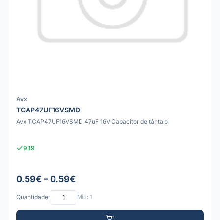
Avx
TCAP47UF16VSMD
Avx TCAP47UF16VSMD 47uF 16V Capacitor de tântalo
939
0.59€ – 0.59€
Quantidade:
Mín: 1