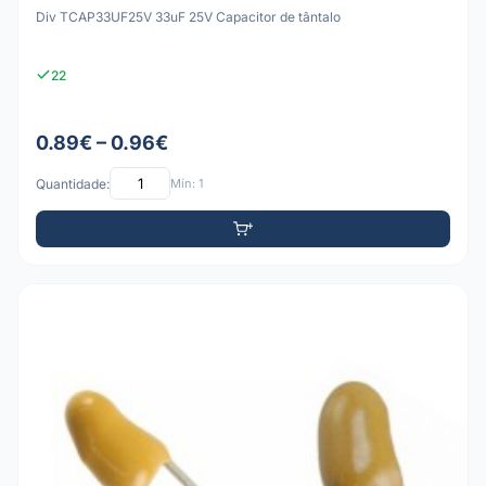
Div TCAP33UF25V 33uF 25V Capacitor de tântalo
22
0.89€ – 0.96€
Quantidade:
Mín: 1