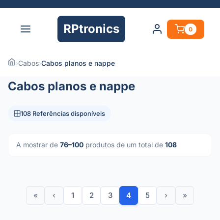
RPtronics
0
›
Cabos
›
Cabos planos e nappe
Cabos planos e nappe
108 Referências disponíveis
A mostrar de
76–100
produtos de um total de
108
«
‹
1
2
3
4
5
›
»