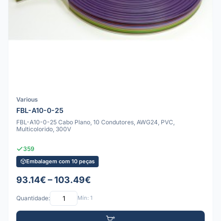
Various
FBL-A10-0-25
FBL-A10-0-25 Cabo Plano, 10 Condutores, AWG24, PVC,
Multicolorido, 300V
359
Embalagem com 10 peças
93.14€ – 103.49€
Quantidade:
Mín: 1