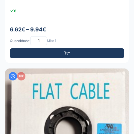
6
6.62€ – 9.94€
Quantidade:
Mín: 1
PDF