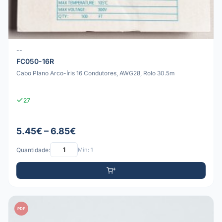
--
FC050-16R
Cabo Plano Arco-Íris 16 Condutores, AWG28, Rolo 30.5m
27
5.45€ – 6.85€
Quantidade:
Mín: 1
PDF