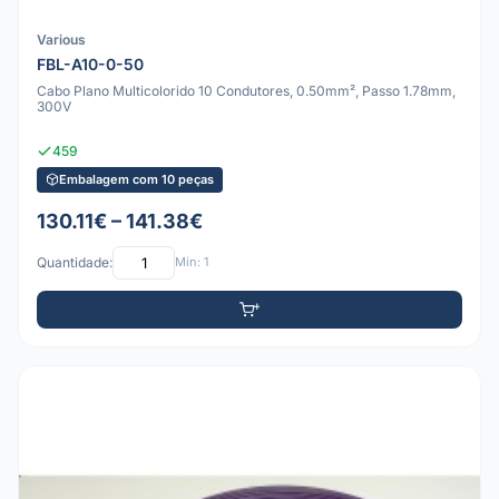
Various
FBL-A10-0-50
Cabo Plano Multicolorido 10 Condutores, 0.50mm², Passo 1.78mm,
300V
459
Embalagem com 10 peças
130.11€ – 141.38€
Quantidade:
Mín: 1