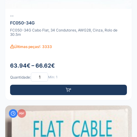
--
FC050-34G
FC050-34G Cabo Flat, 34 Condutores, AWG28, Cinza, Rolo de
30.5m
Últimas peças!: 3333
63.94€ – 66.62€
Quantidade:
Mín: 1
PDF