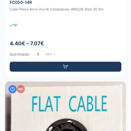
FC050-14R
Cabo Plano Arco-Íris 14 Condutores, AWG28, Rolo 30.5m
91
4.40€ – 7.07€
Quantidade:
Mín: 1
PDF