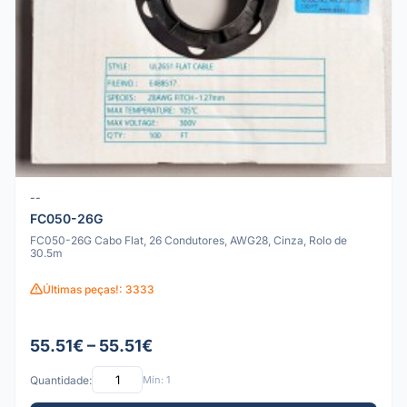
--
FC050-26G
FC050-26G Cabo Flat, 26 Condutores, AWG28, Cinza, Rolo de
30.5m
Últimas peças!: 3333
55.51€ – 55.51€
Quantidade:
Mín: 1