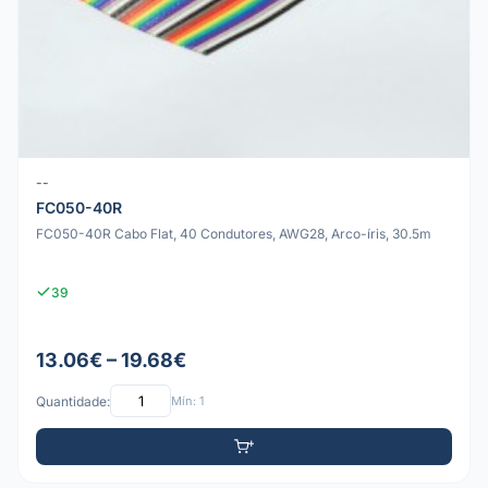
--
FC050-40R
FC050-40R Cabo Flat, 40 Condutores, AWG28, Arco-íris, 30.5m
39
13.06€ – 19.68€
Quantidade:
Mín: 1