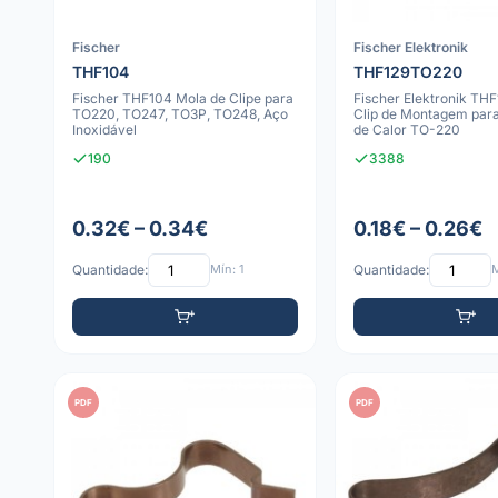
Fischer
Fischer Elektronik
THF104
THF129TO220
Fischer THF104 Mola de Clipe para
Fischer Elektronik T
TO220, TO247, TO3P, TO248, Aço
Clip de Montagem para
Inoxidável
de Calor TO-220
190
3388
0.32€ – 0.34€
0.18€ – 0.26€
Quantidade:
Mín: 1
Quantidade:
M
PDF
PDF