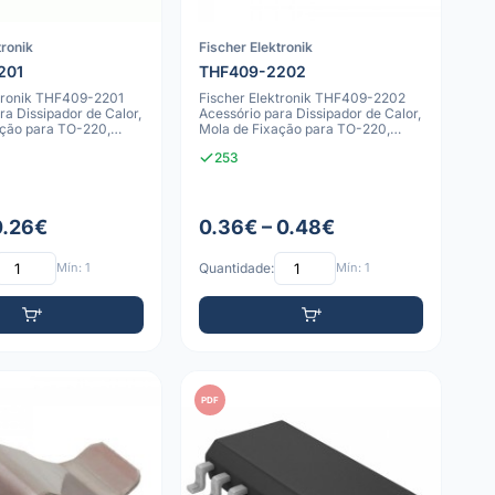
tronik
Fischer Elektronik
201
THF409-2202
ktronik THF409-2201
Fischer Elektronik THF409-2202
ra Dissipador de Calor,
Acessório para Dissipador de Calor,
ação para TO-220,
Mola de Fixação para TO-220,
TOP-
253
0.26€
0.36€ – 0.48€
Mín: 1
Quantidade:
Mín: 1
PDF