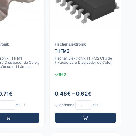
tronik
Fischer Elektronik
THFM2
tronik THFM1
Fischer Elektronik THFM2 Clip de
ra Dissipador de Calor,
Fixação para Dissipador de Calor
ação com 1 Lâmina
662
0.71€
0.48€ – 0.62€
Mín: 1
Quantidade:
Mín: 1