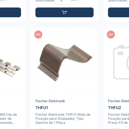
ín: 1
Quantidade:
Mín: 1
Quantidade:
PDF
PDF
Fischer Elektronik
Fischer Elek
THFU1
THFU2
M9 Clip de
Fischer Elektronik THFU1 Mola de
Fischer Elek
ador de
Fixação para Dissipador, Tipo
Fixação para
ponente
Gancho de 1 Placa
Press-Fit de