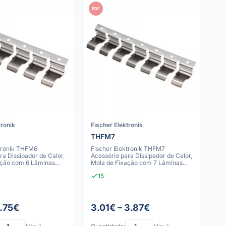
PDF
tronik
Fischer Elektronik
THFM7
ktronik THFM6
Fischer Elektronik THFM7
ra Dissipador de Calor,
Acessório para Dissipador de Calor,
ação com 6 Lâminas
Mola de Fixação com 7 Lâminas
para Diss
15
1.75€
3.01€ – 3.87€