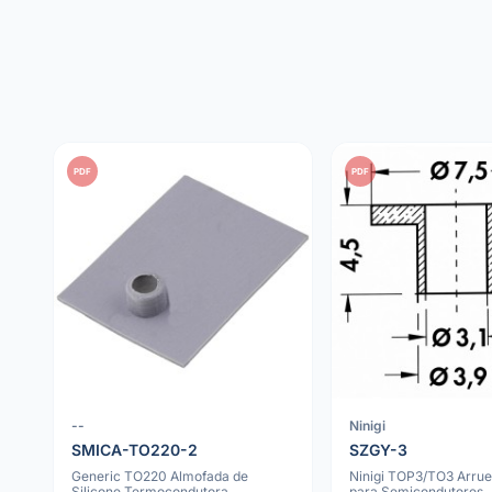
PDF
PDF
--
Ninigi
SMICA-TO220-2
SZGY-3
Generic TO220 Almofada de
Ninigi TOP3/TO3 Arruel
Silicone Termocondutora
para Semicondutores,