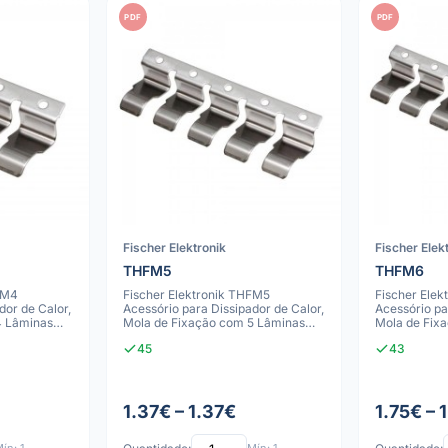
PDF
PDF
Fischer Elektronik
Fischer Elek
THFM5
THFM6
FM4
Fischer Elektronik THFM5
Fischer Ele
dor de Calor,
Acessório para Dissipador de Calor,
Acessório pa
4 Lâminas
Mola de Fixação com 5 Lâminas
Mola de Fix
para Diss
para Diss
45
43
1.37€ – 1.37€
1.75€ – 