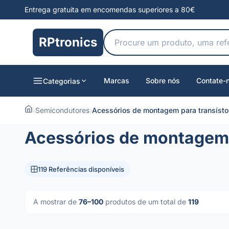
Entrega gratuita em encomendas superiores a 80€
RPtronics
Marcas
Sobre nós
Contate-
Categorias
›
Semicondutores
›
Acessórios de montagem para transísto
Acessórios de montagem 
119 Referências disponíveis
A mostrar de
76–100
produtos de um total de
119