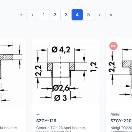
«
‹
1
2
3
4
5
›
»
PDF
--
Ninigi
SZGY-126
SZGY-220
a Isolante
Generic TO-126 Anel Isolante,
Ninigi TO220
Encapsulamento IB 4
Semiconduto