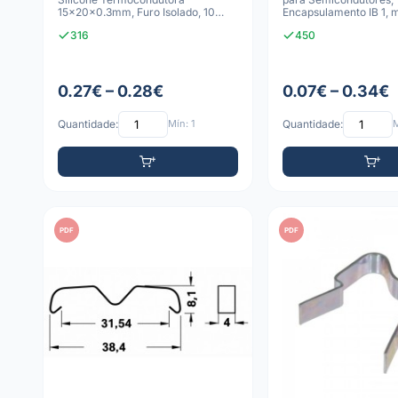
15x20x0.3mm, Furo Isolado, 10
Encapsulamento IB 1, 
kV/mm
316
450
0.27€ – 0.28€
0.07€ – 0.34€
Quantidade:
Mín: 1
Quantidade:
M
PDF
PDF