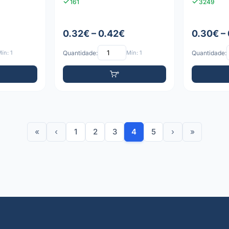
161
3249
0.32€ – 0.42€
0.30€ –
ín: 1
Quantidade:
Mín: 1
Quantidade:
«
‹
1
2
3
4
5
›
»