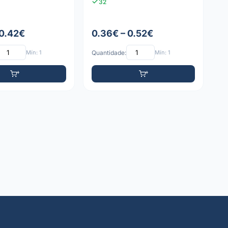
32
 0.42€
0.36€ – 0.52€
Mín: 1
Quantidade:
Mín: 1