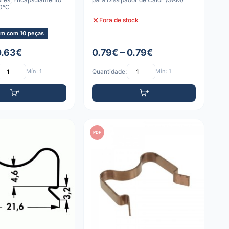
30°C
Fora de stock
m com 10 peças
0.63€
0.79€ – 0.79€
Mín: 1
Quantidade:
Mín: 1
PDF