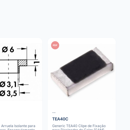
PDF
--
TEA40C
 Arruela Isolante para
Generic TEA40 Clipe de Fixação
res, Encapsulamento
para Dissipador de Calor (GAM)