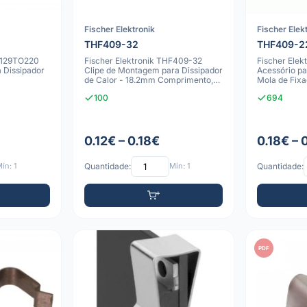
Fischer Elektronik
Fischer Elek
THF409-32
THF409-2
HF129TO220
Fischer Elektronik THF409-32
Fischer Ele
 Dissipador
Clipe de Montagem para Dissipador
Acessório pa
de Calor - 18.2mm Comprimento,
Mola de Fix
3mm La
TOP-
100
694
0.12€ – 0.18€
0.18€ – 
ín: 1
Quantidade:
Mín: 1
Quantidade:
PDF