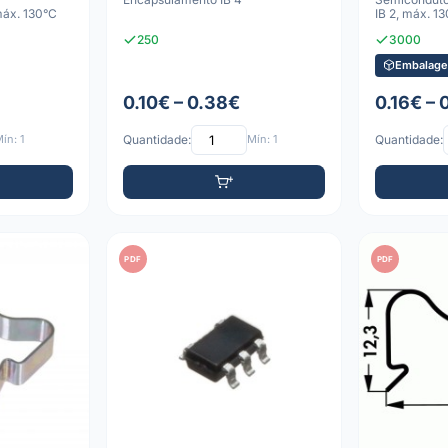
máx. 130°C
IB 2, máx. 1
250
3000
Embalage
0.10€ – 0.38€
0.16€ – 
ín: 1
Quantidade:
Mín: 1
Quantidade:
PDF
PDF