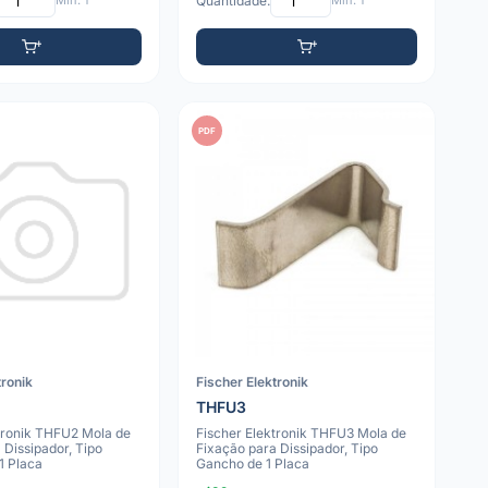
Mín: 1
Quantidade:
Mín: 1
PDF
tronik
Fischer Elektronik
THFU3
tronik THFU2 Mola de
Fischer Elektronik THFU3 Mola de
 Dissipador, Tipo
Fixação para Dissipador, Tipo
 1 Placa
Gancho de 1 Placa