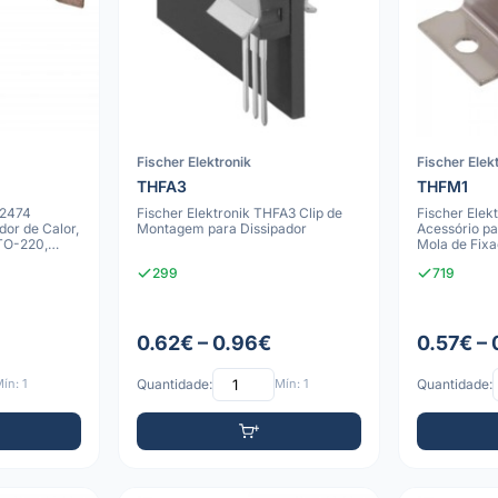
Fischer Elektronik
Fischer Elek
THFA3
THFM1
F2474
Fischer Elektronik THFA3 Clip de
Fischer Elek
dor de Calor,
Montagem para Dissipador
Acessório pa
TO-220,
Mola de Fix
para Dissi
299
719
0.62€ – 0.96€
0.57€ – 
ín: 1
Quantidade:
Mín: 1
Quantidade: