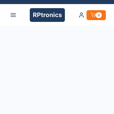
RPtronics
0