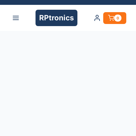
RPtronics
0