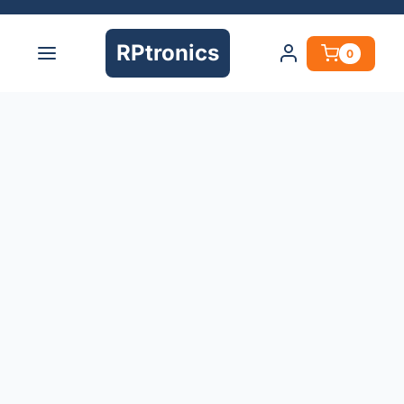
RPtronics
0