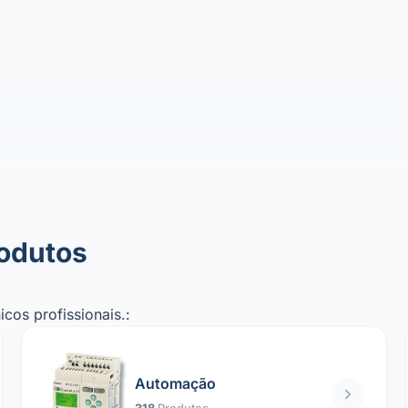
rodutos
cos profissionais.:
Automação
318
Produtos