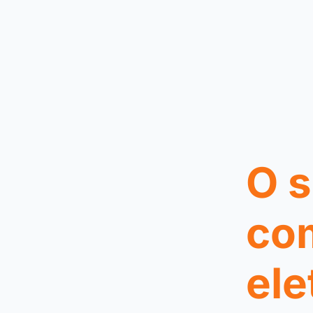
O s
co
ele