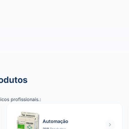
rodutos
cos profissionais.:
Automação
318
Produtos