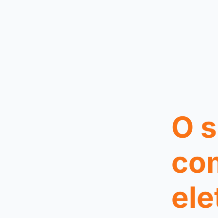
O s
co
ele