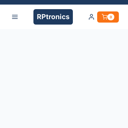
RPtronics
0