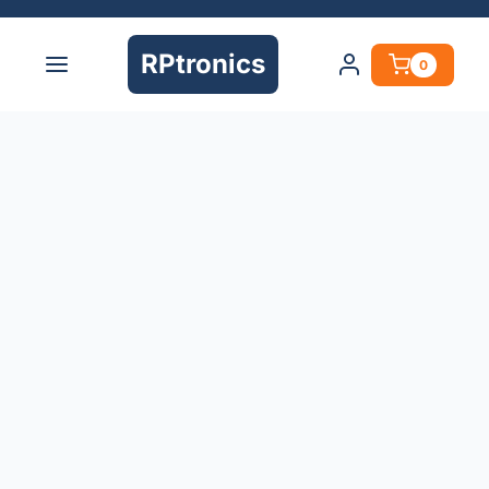
RPtronics
0