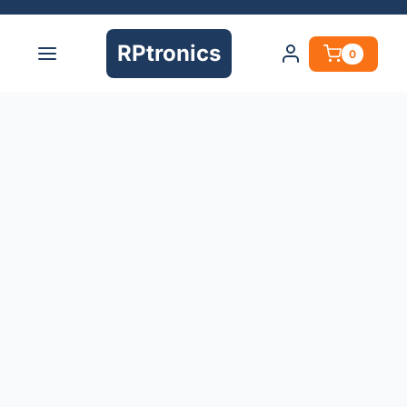
RPtronics
0