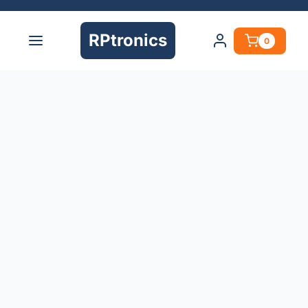
RPtronics
0