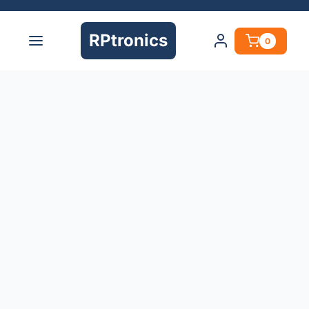
RPtronics
0