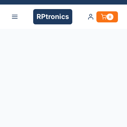
RPtronics
0