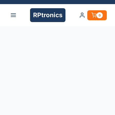
RPtronics
0