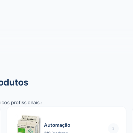
rodutos
cos profissionais.:
Automação
318
Produtos