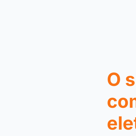
O s
co
ele