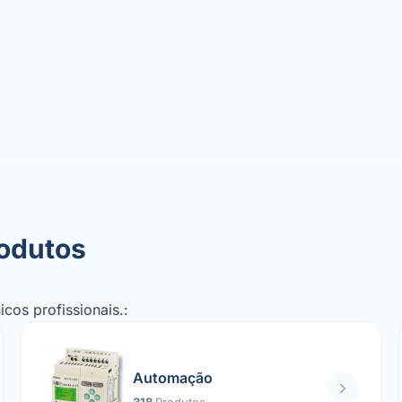
rodutos
cos profissionais.:
Automação
318
Produtos