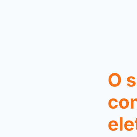
O s
co
ele