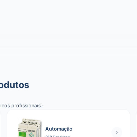
rodutos
cos profissionais.:
Automação
318
Produtos