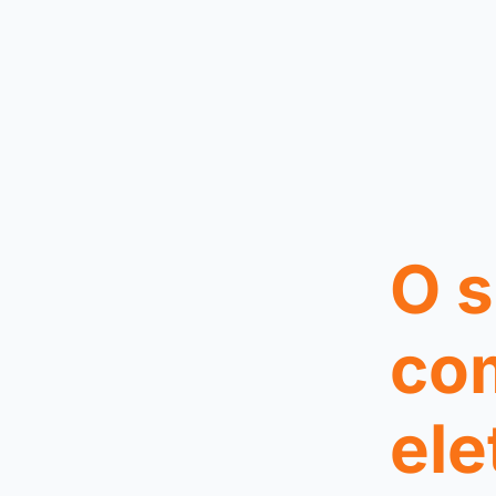
O s
co
ele