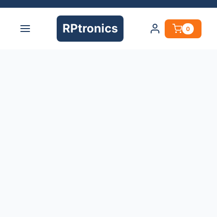
RPtronics
0