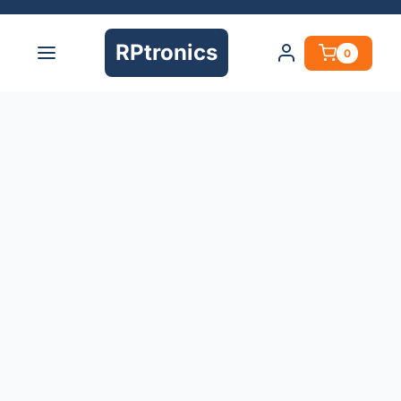
RPtronics
0