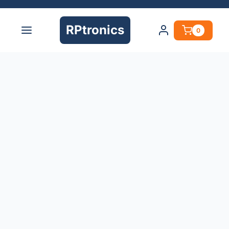
RPtronics
0