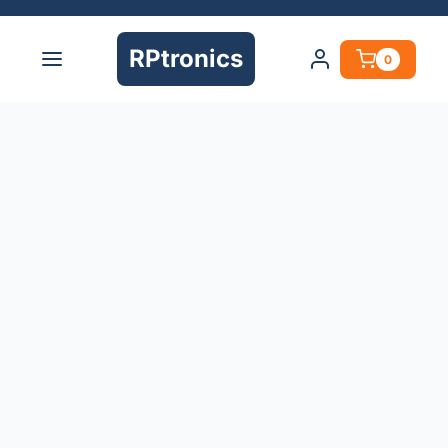
RPtronics
0