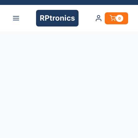
RPtronics
0